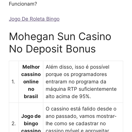
Funcionam?
Jogo De Roleta Bingo
Mohegan Sun Casino
No Deposit Bonus
Melhor
Além disso, isso é possível
cassino
porque os programadores
1.
online
entraram no programa da
no
máquina RTP suficientemente
brasil
alto acima de 95%.
O cassino está falido desde o
Jogo de
ano passado, vamos mostrar-
2.
bingo
lhe como se cadastrar no
cassino
cassino móvel e aproveitar