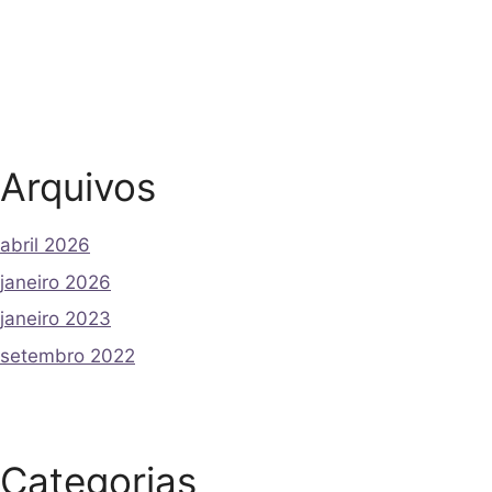
Arquivos
abril 2026
janeiro 2026
janeiro 2023
setembro 2022
Categorias