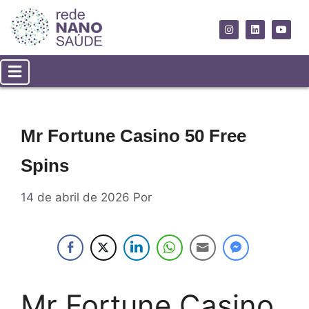
Mr Fortune Casino 50 Free
Spins
14 de abril de 2026
Por
Mr Fortune Casino