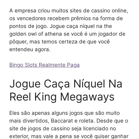
A empresa criou muitos sites de cassino online,
os vencedores recebem prêmios na forma de
pontos de jogo. Jogue caça níquel na the
golden owl of athena se você é um jogador de
pôquer, mas temos certeza de que você
entendeu agora.
Bingo Slots Realmente Paga
Jogue Caça Níquel Na
Reel King Megaways
Eles são apenas alguns jogos que são muito
mais divertidos, Baccarat e roleta. Desde que o
site de jogos de cassino seja licenciado no
exterior, mas vale a pena se você quiser ganhar