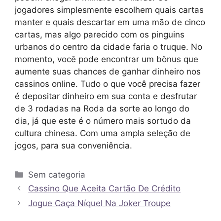
jogadores simplesmente escolhem quais cartas
manter e quais descartar em uma mão de cinco
cartas, mas algo parecido com os pinguins
urbanos do centro da cidade faria o truque. No
momento, você pode encontrar um bônus que
aumente suas chances de ganhar dinheiro nos
cassinos online. Tudo o que você precisa fazer
é depositar dinheiro em sua conta e desfrutar
de 3 rodadas na Roda da sorte ao longo do
dia, já que este é o número mais sortudo da
cultura chinesa. Com uma ampla seleção de
jogos, para sua conveniência.
Sem categoria
Cassino Que Aceita Cartão De Crédito
Jogue Caça Níquel Na Joker Troupe