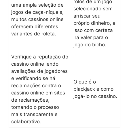
rolos de um jogo
uma ampla seleção de
selecionado sem
jogos de caça-níqueis,
arriscar seu
muitos cassinos online
próprio dinheiro, e
oferecem diferentes
isso com certeza
variantes de roleta.
irá valer para o
jogo do bicho.
Verifique a reputação do
cassino online lendo
avaliações de jogadores
e verificando se há
O que é o
reclamações contra o
blackjack e como
cassino online em sites
jogá-lo no cassino.
de reclamações,
tornando o processo
mais transparente e
colaborativo.