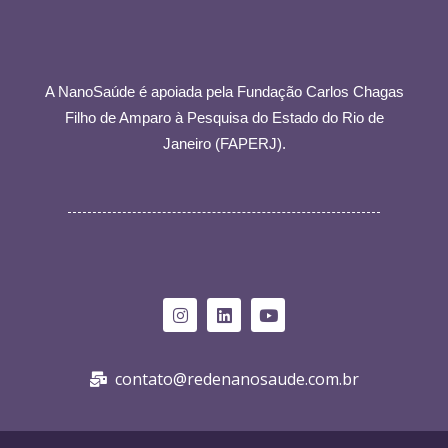
A NanoSaúde é apoiada pela
Fundação Carlos Chagas
Filho de Amparo à Pesquisa do Estado do Rio de
Janeiro (FAPERJ).
contato@redenanosaude.com.br