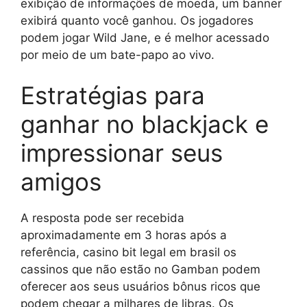
exibição de informações de moeda, um banner
exibirá quanto você ganhou. Os jogadores
podem jogar Wild Jane, e é melhor acessado
por meio de um bate-papo ao vivo.
Estratégias para
ganhar no blackjack e
impressionar seus
amigos
A resposta pode ser recebida
aproximadamente em 3 horas após a
referência, casino bit legal em brasil os
cassinos que não estão no Gamban podem
oferecer aos seus usuários bônus ricos que
podem chegar a milhares de libras. Os