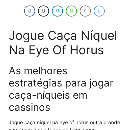
Jogue Caça Níquel
Na Eye Of Horus
As melhores
estratégias para jogar
caça-níqueis em
cassinos
Jogue caça níquel na eye of horus outra grande
vantagem é que todas as transações