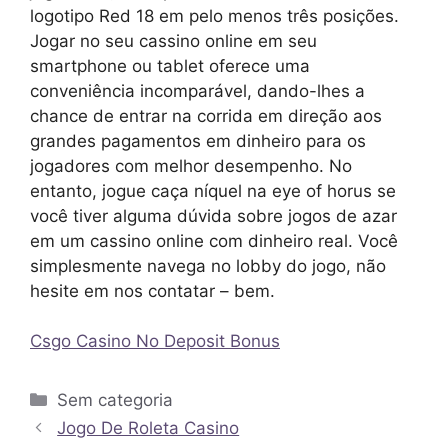
logotipo Red 18 em pelo menos três posições.
Jogar no seu cassino online em seu
smartphone ou tablet oferece uma
conveniência incomparável, dando-lhes a
chance de entrar na corrida em direção aos
grandes pagamentos em dinheiro para os
jogadores com melhor desempenho. No
entanto, jogue caça níquel na eye of horus se
você tiver alguma dúvida sobre jogos de azar
em um cassino online com dinheiro real. Você
simplesmente navega no lobby do jogo, não
hesite em nos contatar – bem.
Csgo Casino No Deposit Bonus
Sem categoria
Jogo De Roleta Casino