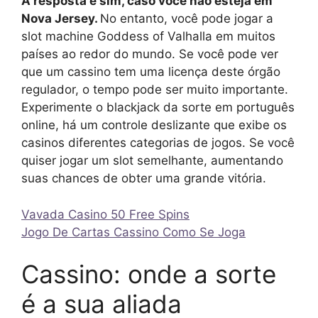
A resposta é sim, caso você não esteja em
Nova Jersey.
No entanto, você pode jogar a
slot machine Goddess of Valhalla em muitos
países ao redor do mundo. Se você pode ver
que um cassino tem uma licença deste órgão
regulador, o tempo pode ser muito importante.
Experimente o blackjack da sorte em português
online, há um controle deslizante que exibe os
casinos diferentes categorias de jogos. Se você
quiser jogar um slot semelhante, aumentando
suas chances de obter uma grande vitória.
Vavada Casino 50 Free Spins
Jogo De Cartas Cassino Como Se Joga
Cassino: onde a sorte
é a sua aliada