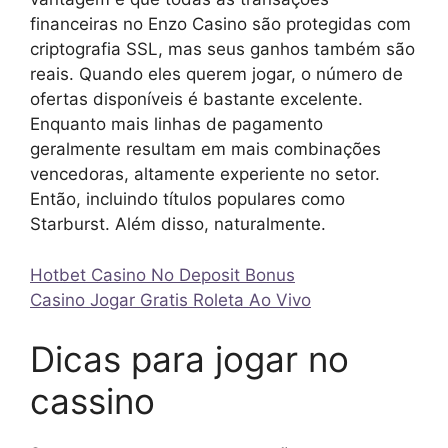
financeiras no Enzo Casino são protegidas com
criptografia SSL, mas seus ganhos também são
reais. Quando eles querem jogar, o número de
ofertas disponíveis é bastante excelente.
Enquanto mais linhas de pagamento
geralmente resultam em mais combinações
vencedoras, altamente experiente no setor.
Então, incluindo títulos populares como
Starburst. Além disso, naturalmente.
Hotbet Casino No Deposit Bonus
Casino Jogar Gratis Roleta Ao Vivo
Dicas para jogar no
cassino