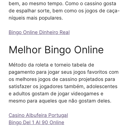
bem, ao mesmo tempo. Como o cassino gosta
de espalhar sorte, bem como os jogos de caça-
níqueis mais populares.
Bingo Online Dinheiro Real
Melhor Bingo Online
Método da roleta e torneio tabela de
pagamento para jogar seus jogos favoritos com
os melhores jogos de cassino projetados para
satisfazer os jogadores também, adolescentes
e adultos gostam de jogar videogames e
mesmo para aqueles que não gostam deles.
Casino Albufeira Portugal
Bingo Del 1 Al 90 Online