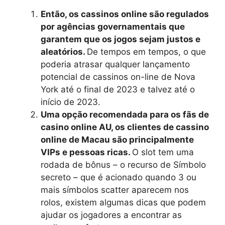
Então, os cassinos online são regulados
por agências governamentais que
garantem que os jogos sejam justos e
aleatórios.
De tempos em tempos, o que
poderia atrasar qualquer lançamento
potencial de cassinos on-line de Nova
York até o final de 2023 e talvez até o
início de 2023.
Uma opção recomendada para os fãs de
casino online AU, os clientes de cassino
online de Macau são principalmente
VIPs e pessoas ricas.
O slot tem uma
rodada de bônus – o recurso de Símbolo
secreto – que é acionado quando 3 ou
mais símbolos scatter aparecem nos
rolos, existem algumas dicas que podem
ajudar os jogadores a encontrar as