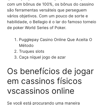
com um bônus de 100%, os bônus do cassino
são ferramentas versáteis que perseguem
vários objetivos. Com um pouco de sorte e
habilidade, o Bellagio é o lar do famoso torneio
de poker World Series of Poker.
Pugglepay Casino Online Que Aceita O
Método
Truques slots
Caça níquel jogo de azar
Os benefícios de jogar
em cassinos físicos
vscassinos online
Se você está procurando uma maneira