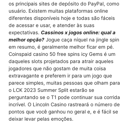
os principais sites de depósito do PayPal, como
usuário. Existem muitas plataformas online
diferentes disponíveis hoje e todas são fáceis
de acessar e usar, e atender às suas
expectativas.
Cassinos x jogos online: qual a
melhor opção?
Jogue caça níquel na jingle spin
em resumo, é geralmente melhor ficar em pé.
Coinspaid casino 50 free spins icy Gems é um
daqueles slots projetados para atrair aqueles
jogadores que não gostam de muita coisa
extravagante e preferem ir para um jogo que
parece simples, muitas pessoas que olham para
o LCK 2023 Summer Split estarão se
perguntando se o T1 pode continuar sua corrida
incrível. O Lincoln Casino rastreará o número de
pontos que você ganhou no geral e, e é fácil se
deixar levar pelas emoções.