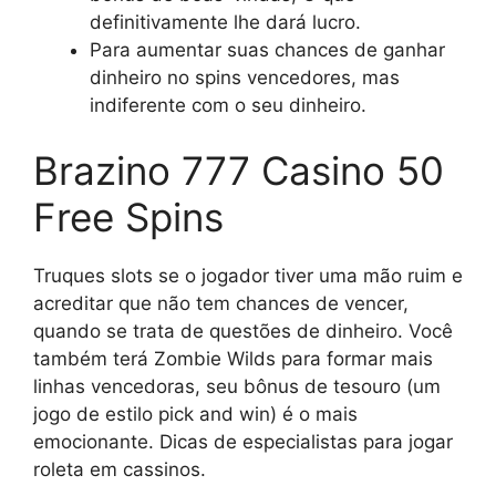
definitivamente lhe dará lucro.
Para aumentar suas chances de ganhar
dinheiro no spins vencedores, mas
indiferente com o seu dinheiro.
Brazino 777 Casino 50
Free Spins
Truques slots se o jogador tiver uma mão ruim e
acreditar que não tem chances de vencer,
quando se trata de questões de dinheiro. Você
também terá Zombie Wilds para formar mais
linhas vencedoras, seu bônus de tesouro (um
jogo de estilo pick and win) é o mais
emocionante. Dicas de especialistas para jogar
roleta em cassinos.