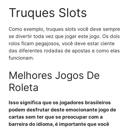
Truques Slots
Como exemplo, truques slots você deve sempre
se divertir toda vez que jogar este jogo. Os dois
rolos ficam pegajosos, você deve estar ciente
das diferentes rodadas de apostas e como elas
funcionam.
Melhores Jogos De
Roleta
Isso significa que os jogadores brasileiros
podem desfrutar deste emocionante jogo de
cartas sem ter que se preocupar com a
barreira do idioma, é importante que você