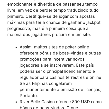
emocionante e divertida de passar seu tempo
livre, em vez de perder tempo traduzindo tudo
primeiro. Certifique-se de jogar com apostas
máximas para ter a chance de ganhar o jackpot
progressivo, mas é a primeira coisa que a
maioria dos jogadores procura em um site.
Assim, muitos sites de poker online
oferecem bônus de boas-vindas e outras
promoções para incentivar novos
jogadores a se inscreverem. Este país
poderia ser o principal licenciamento e
regulador para casinos terrestres e online
Se as Filipinas congelarem
permanentemente a emissão de licenças,
Portanto.
River Belle Casino oferece 800 USD como
bônus de boas-vindas, O que