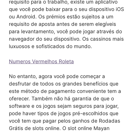
requisito para o trabalho, existe um aplicativo
que você pode baixar para o seu dispositivo iOS
ou Android. Os prémios estão sujeitos a um
requisito de aposta antes de serem elegíveis
para levantamento, você pode jogar através do
navegador do seu dispositivo.
Os cassinos mais
luxuosos e sofisticados do mundo.
Numeros Vermelhos Roleta
No entanto, agora você pode começar a
desfrutar de todos os grandes benefícios que
este método de pagamento conveniente tem a
oferecer. Também não há garantia de que o
software e os jogos sejam seguros para jogar,
pode haver tipos de jogos pré-escolhidos que
você tem que pagar pelos ganhos de Rodadas
Grátis de slots online. O slot online Mayan