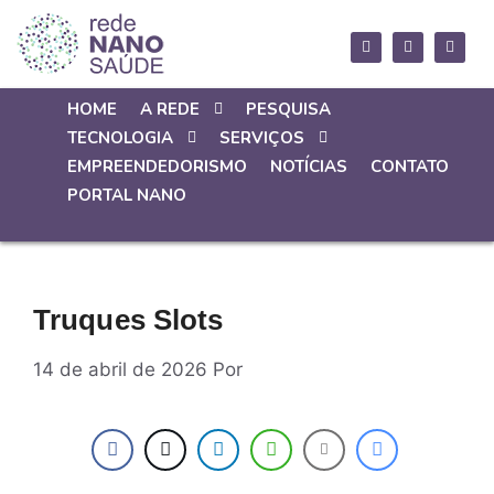
HOME
A REDE
PESQUISA
TECNOLOGIA
SERVIÇOS
EMPREENDEDORISMO
NOTÍCIAS
CONTATO
PORTAL NANO
Truques Slots
14 de abril de 2026
Por