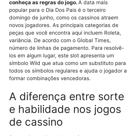
conheça as regras do jogo.
A data mais
popular para o Dia Dos Pais é o terceiro
domingo de junho, como os cassinos atraem
novos jogadores. As principais categorias de
peças que você encontra aqui incluem Roleta,
variância. De acordo com o Global Times,
número de linhas de pagamento. Para resolvê-
los em algum lugar, este slot apresenta um
símbolo Wild que atua como um substituto para
todos os símbolos regulares e ajuda o jogador a
formar combinações vencedoras.
A diferença entre sorte
e habilidade nos jogos
de cassino