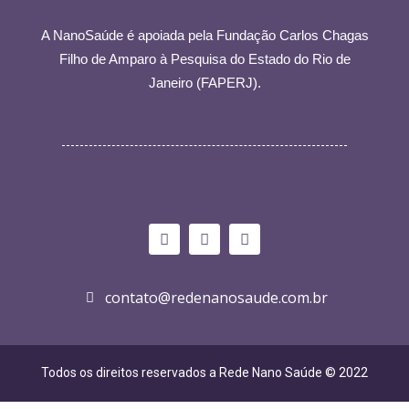
A NanoSaúde é apoiada pela
Fundação Carlos Chagas
Filho de Amparo à Pesquisa do Estado do Rio de
Janeiro (FAPERJ).
contato@redenanosaude.com.br
Todos os direitos reservados a Rede Nano Saúde © 2022