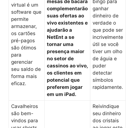
mesas de bacará
bingo para
virtual é um
complementarão
ganhar
software que
suas ofertas ao
dinheiro de
permite
vivo existentes e
verdade o
armazenar,
ajudarão a
que pode ser
os cartões
NetEnt a se
incrivelmente
pré-pagos
tornar uma
útil se você
são ótimos
presença maior
tiver um olho
para
no setor de
de águia e
gerenciar
cassinos ao vivo,
puder
seu saldo de
os clientes em
detectar
forma mais
potencial que
símbolos
eficaz.
preferem jogar
rapidamente.
em um iPad.
Cavalheiros
Reivindique
são bem-
seu dinheiro
vindos para
dos cristais
usar shorts,
ao jogar este