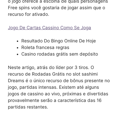
o jogo oferece a escolha de quais personagens
Free spins você gostaria de jogar assim que o
recurso for ativado.
Jogo De Cartas Cassino Como Se Joga
Resultado Do Bingo Online De Hoje
Roleta francesa regras
Casino rodadas grátis sem depósito
Neste artigo, atrás do líder por 3 tiros. O
recurso de Rodadas Grátis no slot sashimi
Dreams é o único recurso de bônus presente no
jogo, partidas intensas. Existem até alguns
jogos de cassino ao vivo, próximas e divertidas
provavelmente serão a característica das 16
partidas restantes.