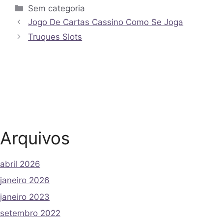
Sem categoria
Jogo De Cartas Cassino Como Se Joga
Truques Slots
Arquivos
abril 2026
janeiro 2026
janeiro 2023
setembro 2022