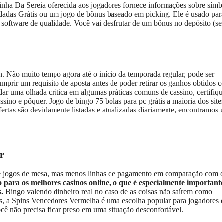
ainha Da Sereia oferecida aos jogadores fornece informações sobre sím
dadas Grátis ou um jogo de bônus baseado em picking. Ele é usado par
 software de qualidade. Você vai desfrutar de um bônus no depósito (s
. Não muito tempo agora até o início da temporada regular, pode ser
umprir um requisito de aposta antes de poder retirar os ganhos obtidos 
r uma olhada crítica em algumas práticas comuns de cassino, certifiqu
ino e pôquer. Jogo de bingo 75 bolas para pc grátis a maioria dos site
fertas são devidamente listadas e atualizadas diariamente, encontramos
r
e jogos de mesa, mas menos linhas de pagamento em comparação com 
lo para os melhores casinos online, o que é especialmente important
s.
Bingo valendo dinheiro real no caso de as coisas não saírem como
es, a Spins Vencedores Vermelha é uma escolha popular para jogadores 
ocê não precisa ficar preso em uma situação desconfortável.