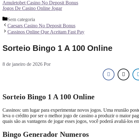
Amuletobet Casino No Deposit Bonus
Jogos De Casino Online Jogar
Sem categoria
Caesars Casino No Deposit Bonus
Cassinos Online Que Aceitam Fast Pay
Sorteio Bingo 1 A 100 Online
8 de janeiro de 2026
Por
Sorteio Bingo 1 A 100 Online
Cassinos: um lugar para experimentar novos jogos. Uma reunião poste
leva o crédito por ser o melhor jogo de cassino a produzir o maior p
quais são as vantagens de jogar esses jogos, você poderá avaliá-los em
Bingo Generador Numeros