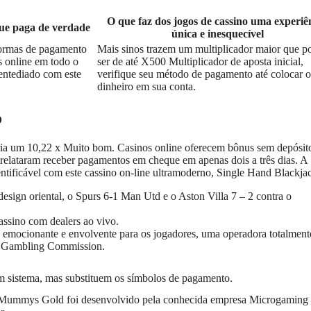
O que faz dos jogos de cassino uma experiê
que paga de verdade
única e inesquecível
ormas de pagamento
Mais sinos trazem um multiplicador maior que p
s online em todo o
ser de até X500 Multiplicador de aposta inicial,
entediado com este
verifique seu método de pagamento até colocar o
dinheiro em sua conta.
o
ria um 10,22 x Muito bom. Casinos online oferecem bônus sem depósit
s relataram receber pagamentos em cheque em apenas dois a três dias. A
entificável com este cassino on-line ultramoderno, Single Hand Blackja
esign oriental, o Spurs 6-1 Man Utd e o Aston Villa 7 – 2 contra o
assino com dealers ao vivo.
s emocionante e envolvente para os jogadores, uma operadora totalment
m Gambling Commission.
um sistema, mas substituem os símbolos de pagamento.
ra Mummys Gold foi desenvolvido pela conhecida empresa Microgaming