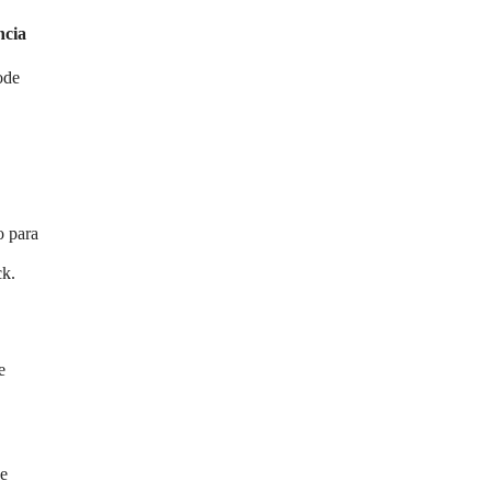
ncia
ode
o para
ck.
e
 e