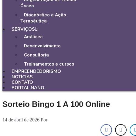
Ósseo
Diagnóstico e Ação
Terapêutica
SERVIÇOS
Análises
Desenvolvimento
Consultoria
Treinamentos e cursos
EMPREENDEDORISMO
NOTÍCIAS
CONTATO
PORTAL NANO
Sorteio Bingo 1 A 100 Online
14 de abril de 2026
Por