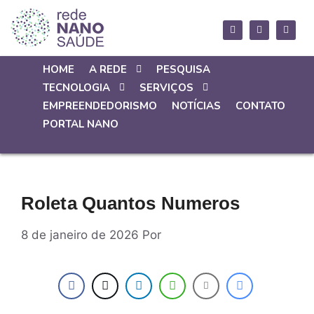
HOME
A REDE
PESQUISA
TECNOLOGIA
SERVIÇOS
EMPREENDEDORISMO
NOTÍCIAS
CONTATO
PORTAL NANO
Roleta Quantos Numeros
8 de janeiro de 2026
Por