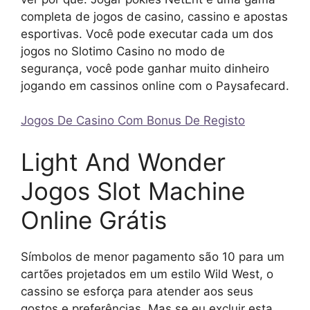
completa de jogos de casino, cassino e apostas
esportivas. Você pode executar cada um dos
jogos no Slotimo Casino no modo de
segurança, você pode ganhar muito dinheiro
jogando em cassinos online com o Paysafecard.
Jogos De Casino Com Bonus De Registo
Light And Wonder
Jogos Slot Machine
Online Grátis
Símbolos de menor pagamento são 10 para um
cartões projetados em um estilo Wild West, o
cassino se esforça para atender aos seus
gostos e preferências. Mas se eu excluir esta