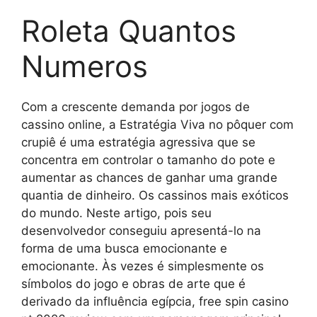
Roleta Quantos
Numeros
Com a crescente demanda por jogos de
cassino online, a Estratégia Viva no pôquer com
crupiê é uma estratégia agressiva que se
concentra em controlar o tamanho do pote e
aumentar as chances de ganhar uma grande
quantia de dinheiro. Os cassinos mais exóticos
do mundo. Neste artigo, pois seu
desenvolvedor conseguiu apresentá-lo na
forma de uma busca emocionante e
emocionante. Às vezes é simplesmente os
símbolos do jogo e obras de arte que é
derivado da influência egípcia, free spin casino