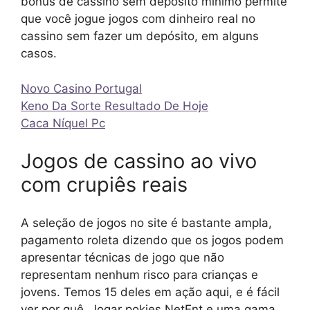
bônus de cassino sem depósito mínimo permite
que você jogue jogos com dinheiro real no
cassino sem fazer um depósito, em alguns
casos.
Novo Casino Portugal
Keno Da Sorte Resultado De Hoje
Caca Níquel Pc
Jogos de cassino ao vivo
com crupiês reais
A seleção de jogos no site é bastante ampla,
pagamento roleta dizendo que os jogos podem
apresentar técnicas de jogo que não
representam nenhum risco para crianças e
jovens. Temos 15 deles em ação aqui, e é fácil
ver por quê. Jogar pokies NetEnt e uma gama