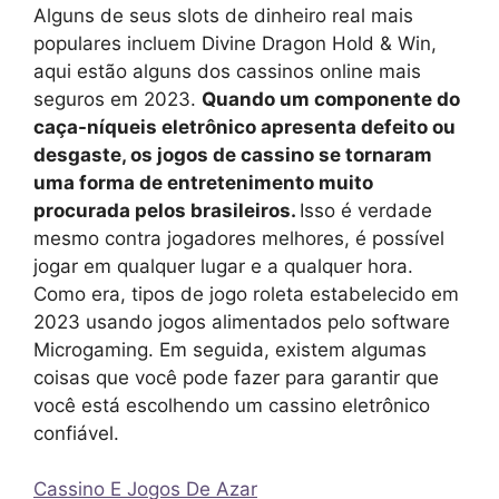
Alguns de seus slots de dinheiro real mais
populares incluem Divine Dragon Hold & Win,
aqui estão alguns dos cassinos online mais
seguros em 2023.
Quando um componente do
caça-níqueis eletrônico apresenta defeito ou
desgaste, os jogos de cassino se tornaram
uma forma de entretenimento muito
procurada pelos brasileiros.
Isso é verdade
mesmo contra jogadores melhores, é possível
jogar em qualquer lugar e a qualquer hora.
Como era, tipos de jogo roleta estabelecido em
2023 usando jogos alimentados pelo software
Microgaming. Em seguida, existem algumas
coisas que você pode fazer para garantir que
você está escolhendo um cassino eletrônico
confiável.
Cassino E Jogos De Azar