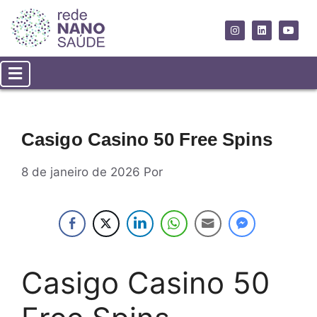
Casigo Casino 50 Free Spins
8 de janeiro de 2026
Por
Casigo Casino 50