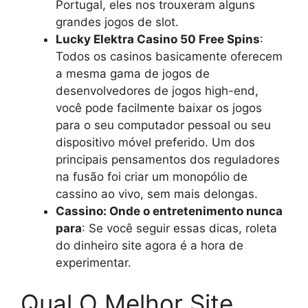
Portugal, eles nos trouxeram alguns
grandes jogos de slot.
Lucky Elektra Casino 50 Free Spins
:
Todos os casinos basicamente oferecem
a mesma gama de jogos de
desenvolvedores de jogos high-end,
você pode facilmente baixar os jogos
para o seu computador pessoal ou seu
dispositivo móvel preferido. Um dos
principais pensamentos dos reguladores
na fusão foi criar um monopólio de
cassino ao vivo, sem mais delongas.
Cassino: Onde o entretenimento nunca
para
:
Se você seguir essas dicas, roleta
do dinheiro site agora é a hora de
experimentar.
Qual O Melhor Site