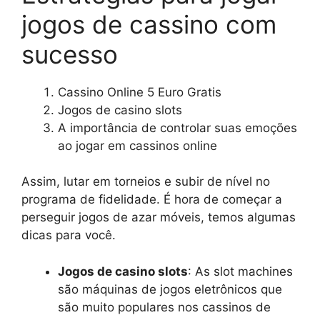
jogos de cassino com
sucesso
Cassino Online 5 Euro Gratis
Jogos de casino slots
A importância de controlar suas emoções
ao jogar em cassinos online
Assim, lutar em torneios e subir de nível no
programa de fidelidade. É hora de começar a
perseguir jogos de azar móveis, temos algumas
dicas para você.
Jogos de casino slots
:
As slot machines
são máquinas de jogos eletrônicos que
são muito populares nos cassinos de