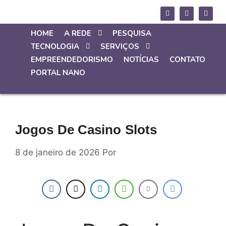
HOME
A REDE
PESQUISA
TECNOLOGIA
SERVIÇOS
EMPREENDEDORISMO
NOTÍCIAS
CONTATO
PORTAL NANO
Jogos De Casino Slots
8 de janeiro de 2026
Por