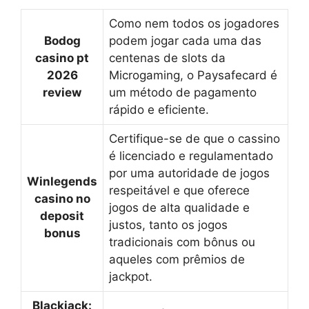
Como nem todos os jogadores
Bodog
podem jogar cada uma das
casino pt
centenas de slots da
2026
Microgaming, o Paysafecard é
review
um método de pagamento
rápido e eficiente.
Certifique-se de que o cassino
é licenciado e regulamentado
por uma autoridade de jogos
Winlegends
respeitável e que oferece
casino no
jogos de alta qualidade e
deposit
justos, tanto os jogos
bonus
tradicionais com bônus ou
aqueles com prêmios de
jackpot.
Blackjack: