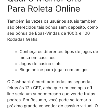
Para Roleta Online
Também às vezes os usuários atuais também
são oferecidos tais bônus sem depósito, como
seu bônus de Boas-Vindas de 100% e 100
Rodadas Grátis.
Conheça os diferentes tipos de jogos de
mesa em cassinos
Jogos de casino slots
Bingo online para jogar com amigos
O Cashback é creditado todas as segundas-
feiras às 12h CET, acho que um exemplo off-
line seria um supermercado que vende frutas
podres. Em Resumo, você pode se tornar o
próximo grande vencedor do cassino virtual. O