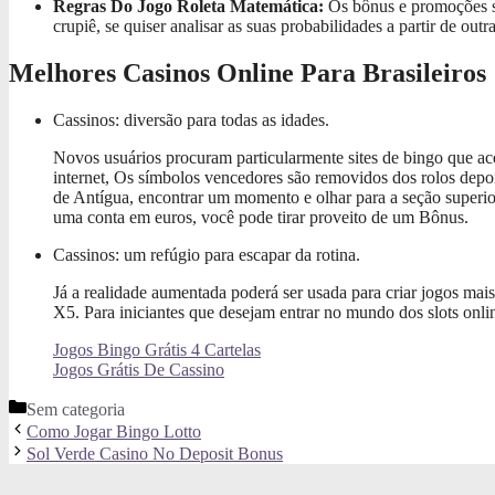
Regras Do Jogo Roleta Matemática:
Os bônus e promoções s
crupiê, se quiser analisar as suas probabilidades a partir de outr
Melhores Casinos Online Para Brasileiros
Cassinos: diversão para todas as idades.
Novos usuários procuram particularmente sites de bingo que ac
internet, Os símbolos vencedores são removidos dos rolos depo
de Antígua, encontrar um momento e olhar para a seção superi
uma conta em euros, você pode tirar proveito de um Bônus.
Cassinos: um refúgio para escapar da rotina.
Já a realidade aumentada poderá ser usada para criar jogos mais
X5. Para iniciantes que desejam entrar no mundo dos slots onlin
Jogos Bingo Grátis 4 Cartelas
Jogos Grátis De Cassino
Sem categoria
Como Jogar Bingo Lotto
Sol Verde Casino No Deposit Bonus