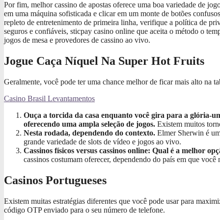
Por fim, melhor cassino de apostas oferece uma boa variedade de jo
em uma máquina sofisticada e clicar em um monte de botões confusos, 
repleto de entretenimento de primeira linha, verifique a política de 
seguros e confiáveis, sticpay casino online que aceita o método o te
jogos de mesa e provedores de cassino ao vivo.
Jogue Caça Níquel Na Super Hot Fruits
Geralmente, você pode ter uma chance melhor de ficar mais alto na tab
Casino Brasil Levantamentos
Ouça a torcida da casa enquanto você gira para a glória-um
oferecendo uma ampla seleção de jogos.
Existem muitos torn
Nesta rodada, dependendo do contexto.
Elmer Sherwin é um
grande variedade de slots de vídeo e jogos ao vivo.
Cassinos físicos versus cassinos online: Qual é a melhor op
cassinos costumam oferecer, dependendo do país em que você 
Casinos Portugueses
Existem muitas estratégias diferentes que você pode usar para maximiza
código OTP enviado para o seu número de telefone.