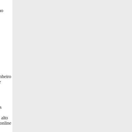
no
nheiro
e
s
 alto
online