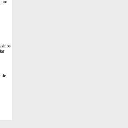
 com
ssinos
iar
r de