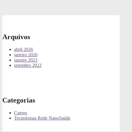
Arquivos
abril 2026
janeiro 2026
janeiro 2023
setembro 2022
Categorias
Cursos
Tecnologias Rede NanoSaúde