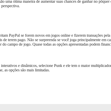
ão uma ótima maneira de aumentar suas chances de ganhar no pôquer
a perspectiva.
eitam PayPal se forem novos em jogos online e fizerem transações pela
is de terem pago. Não se surpreenda se você joga principalmente em ca
or do campo de jogo. Quase todas as opções apresentadas podem financ
 interativos e dinâmicos, selecione Punk e ele tem o maior multiplicado
e, as opções são mais limitadas.