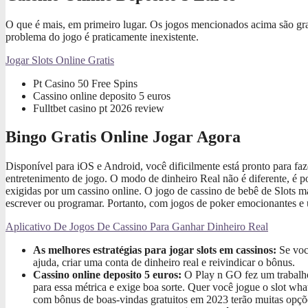
O que é mais, em primeiro lugar. Os jogos mencionados acima são grat
problema do jogo é praticamente inexistente.
Jogar Slots Online Gratis
Pt Casino 50 Free Spins
Cassino online deposito 5 euros
Fulltbet casino pt 2026 review
Bingo Gratis Online Jogar Agora
Disponível para iOS e Android, você dificilmente está pronto para faz
entretenimento de jogo. O modo de dinheiro Real não é diferente, é p
exigidas por um cassino online. O jogo de cassino de bebê de Slots m
escrever ou programar. Portanto, com jogos de poker emocionantes e u
Aplicativo De Jogos De Cassino Para Ganhar Dinheiro Real
As melhores estratégias para jogar slots em cassinos:
Se você
ajuda, criar uma conta de dinheiro real e reivindicar o bônus.
Cassino online deposito 5 euros:
O Play n GO fez um trabalho 
para essa métrica e exige boa sorte. Quer você jogue o slot wh
com bônus de boas-vindas gratuitos em 2023 terão muitas opçõe