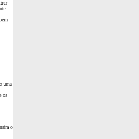
trar
nte
mbém
mo uma
e os
nsira o