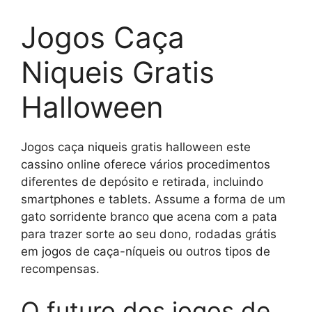
Jogos Caça
Niqueis Gratis
Halloween
Jogos caça niqueis gratis halloween este
cassino online oferece vários procedimentos
diferentes de depósito e retirada, incluindo
smartphones e tablets. Assume a forma de um
gato sorridente branco que acena com a pata
para trazer sorte ao seu dono, rodadas grátis
em jogos de caça-níqueis ou outros tipos de
recompensas.
O futuro dos jogos de