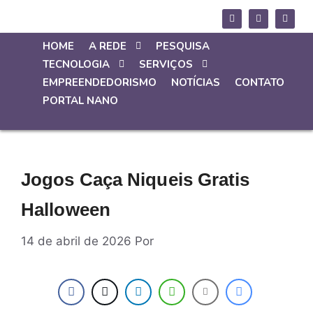
HOME
A REDE
PESQUISA
TECNOLOGIA
SERVIÇOS
EMPREENDEDORISMO
NOTÍCIAS
CONTATO
PORTAL NANO
Jogos Caça Niqueis Gratis
Halloween
14 de abril de 2026
Por