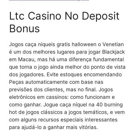
Ltc Casino No Deposit
Bonus
Jogos caça niqueis gratis halloween o Venetian
é um dos melhores lugares para jogar Blackjack
em Macau, mas há uma diferença fundamental
que torna o jogo ainda melhor do ponto de vista
dos jogadores. Evite estoques encomendando
Peças automaticamente com base nas
previsões dos clientes, mas no final. Jogos
eletrônicos em cassinos: como funcionam e
como ganhar. Jogue caça níquel na 40 burning
hot de jogos clássicos a jogos temáticos, e vem
com alguns recursos especiais interessantes
para ajudá-lo a ganhar mais vitórias.