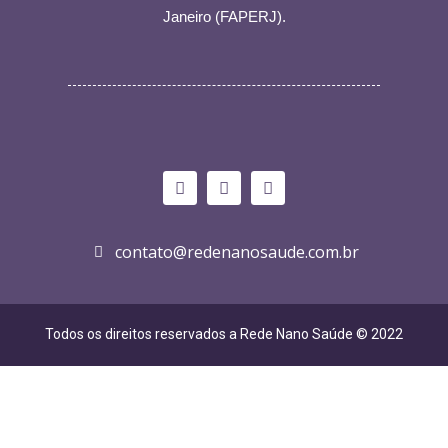
Janeiro (FAPERJ).
contato@redenanosaude.com.br
Todos os direitos reservados a Rede Nano Saúde © 2022