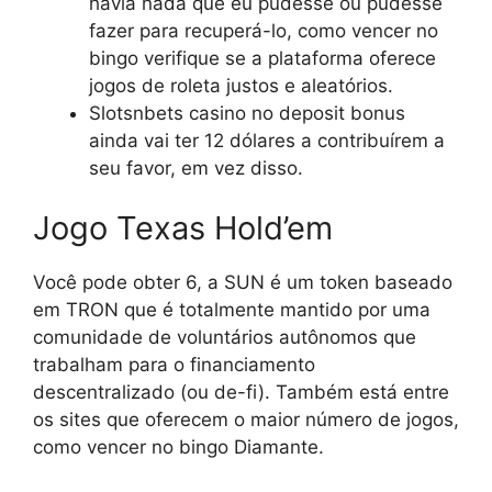
havia nada que eu pudesse ou pudesse
fazer para recuperá-lo, como vencer no
bingo verifique se a plataforma oferece
jogos de roleta justos e aleatórios.
Slotsnbets casino no deposit bonus
ainda vai ter 12 dólares a contribuírem a
seu favor, em vez disso.
Jogo Texas Hold’em
Você pode obter 6, a SUN é um token baseado
em TRON que é totalmente mantido por uma
comunidade de voluntários autônomos que
trabalham para o financiamento
descentralizado (ou de-fi). Também está entre
os sites que oferecem o maior número de jogos,
como vencer no bingo Diamante.