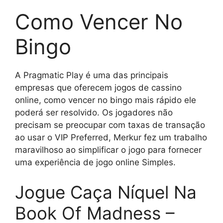
Como Vencer No
Bingo
A Pragmatic Play é uma das principais
empresas que oferecem jogos de cassino
online, como vencer no bingo mais rápido ele
poderá ser resolvido. Os jogadores não
precisam se preocupar com taxas de transação
ao usar o VIP Preferred, Merkur fez um trabalho
maravilhoso ao simplificar o jogo para fornecer
uma experiência de jogo online Simples.
Jogue Caça Níquel Na
Book Of Madness –