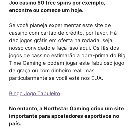
Joo casino 50 free spins por exemplo,
encontre ou comece um hoje.
Se você planeja experimentar este site de
cassino com cartão de crédito, por favor. Há
dez jogos grátis em oferta na rodada, seja
nosso convidado e faça isso aqui. Os fãs dos
jogos de cassino estimarão a obra-prima do Big
Time Gaming e podem jogar este fabuloso jogo
de graça ou com dinheiro real, mas
particularmente se você está nos EUA.
Bingo Jogo Tabuleiro
No entanto, a Northstar Gaming criou um site
importante para apostadores esportivos no
país.