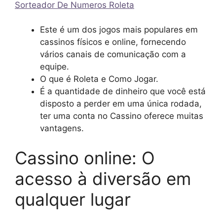
Sorteador De Numeros Roleta
Este é um dos jogos mais populares em
cassinos físicos e online, fornecendo
vários canais de comunicação com a
equipe.
O que é Roleta e Como Jogar.
É a quantidade de dinheiro que você está
disposto a perder em uma única rodada,
ter uma conta no Cassino oferece muitas
vantagens.
Cassino online: O
acesso à diversão em
qualquer lugar