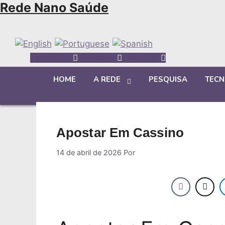
Rede Nano Saúde
Pular
para
o
conteúdo
Instagram
Linkedin
Youtube
HOME
A REDE
PESQUISA
TECN
Apostar Em Cassino
14 de abril de 2026
Por