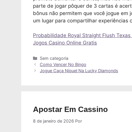
parte de jogar pôquer de 3 cartas é acer
bônus não permitem que você jogue em jo
um lugar para compartilhar experiências
Probabilidade Royal Straight Flush Texa
Jogos Casino Online Gratis
Categorias
Sem categoria
Como Vencer No Bingo
Jogue Caça Níquel Na Lucky Diamonds
Apostar Em Cassino
8 de janeiro de 2026
Por