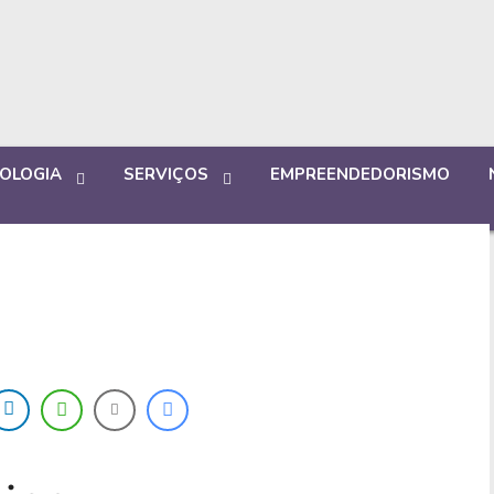
OLOGIA
SERVIÇOS
EMPREENDEDORISMO