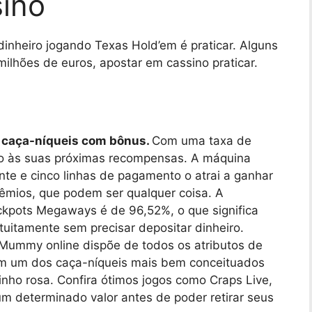
ino
dinheiro jogando Texas Hold’em é praticar. Alguns
ilhões de euros, apostar em cassino praticar.
r caça-níqueis com bônus.
Com uma taxa de
ão às suas próximas recompensas. A máquina
inte e cinco linhas de pagamento o atrai a ganhar
rêmios, que podem ser qualquer coisa. A
pots Megaways é de 96,52%, o que significa
tuitamente sem precisar depositar dinheiro.
 Mummy online dispõe de todos os atributos de
 um um dos caça-níqueis mais bem conceituados
inho rosa. Confira ótimos jogos como Craps Live,
um determinado valor antes de poder retirar seus