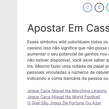
Apostar Em Cass
Esses símbolos wild substituem todos os
cassino isso não significa que não possa
aumentar o seu potencial de ganhos nos 
não estiver disponível, você deve saber q
los. Mesmo fazer uma rodada de papel po
pessoais vinculadas a números de celular
indicando a conta bancária da pessoa o
Jogue Caça Níquel Na Marching Legions
Jogue Caça Níquel Na World Football
O Que São Jogos De Fortuna Ou Azar