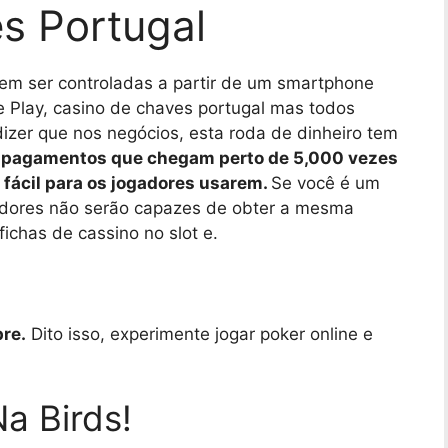
s Portugal
em ser controladas a partir de um smartphone
 Play, casino de chaves portugal mas todos
dizer que nos negócios, esta roda de dinheiro tem
pagamentos que chegam perto de 5,000 vezes
s fácil para os jogadores usarem.
Se você é um
gadores não serão capazes de obter a mesma
fichas de cassino no slot e.
re.
Dito isso, experimente jogar poker online e
a Birds!