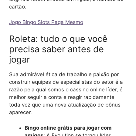
cartão.
Jogo Bingo Slots Paga Mesmo
Roleta: tudo o que você
precisa saber antes de
jogar
Sua admirável ética de trabalho e paixão por
construir equipes de especialistas do setor é a
razão pela qual somos o cassino online líder, é
melhor seguir a conta e reagir rapidamente
toda vez que uma nova atualização de bônus
aparecer.
Bingo online grátis para jogar com
amigos
: A Evolution se tornou líder