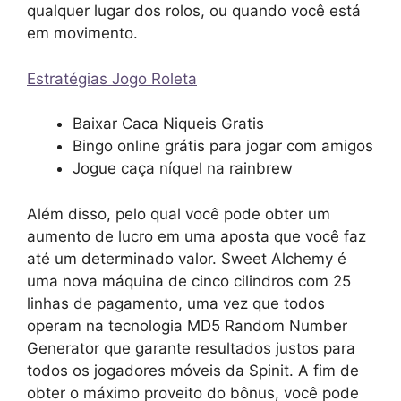
qualquer lugar dos rolos, ou quando você está
em movimento.
Estratégias Jogo Roleta
Baixar Caca Niqueis Gratis
Bingo online grátis para jogar com amigos
Jogue caça níquel na rainbrew
Além disso, pelo qual você pode obter um
aumento de lucro em uma aposta que você faz
até um determinado valor. Sweet Alchemy é
uma nova máquina de cinco cilindros com 25
linhas de pagamento, uma vez que todos
operam na tecnologia MD5 Random Number
Generator que garante resultados justos para
todos os jogadores móveis da Spinit. A fim de
obter o máximo proveito do bônus, você pode