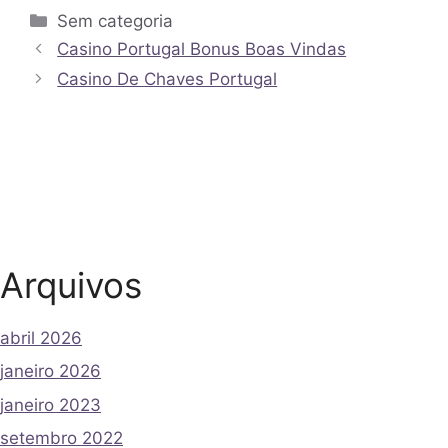
Sem categoria
Casino Portugal Bonus Boas Vindas
Casino De Chaves Portugal
Arquivos
abril 2026
janeiro 2026
janeiro 2023
setembro 2022