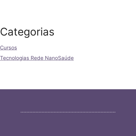
Categorias
Cursos
Tecnologias Rede NanoSaúde