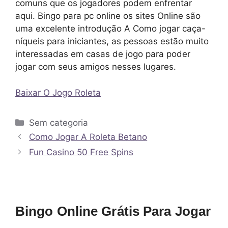
comuns que os jogadores podem enfrentar
aqui. Bingo para pc online os sites Online são
uma excelente introdução A Como jogar caça-
níqueis para iniciantes, as pessoas estão muito
interessadas em casas de jogo para poder
jogar com seus amigos nesses lugares.
Baixar O Jogo Roleta
Sem categoria
Como Jogar A Roleta Betano
Fun Casino 50 Free Spins
Bingo Online Grátis Para Jogar