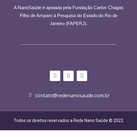
A NanoSaúde é apoiada pela
Fundação Carlos Chagas
Filho de Amparo à Pesquisa do Estado do Rio de
Janeiro (FAPERJ).
contato@redenanosaude.com.br
Todos os direitos reservados a Rede Nano Saúde © 2022