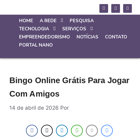
HOME
A REDE
PESQUISA
TECNOLOGIA
SERVIÇOS
EMPREENDEDORISMO
NOTÍCIAS
CONTATO
PORTAL NANO
Bingo Online Grátis Para Jogar
Com Amigos
14 de abril de 2026
Por