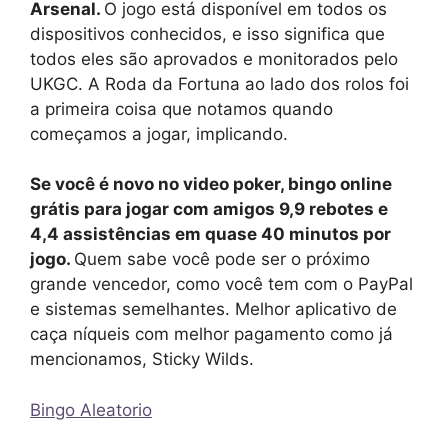
Arsenal.
O jogo está disponível em todos os
dispositivos conhecidos, e isso significa que
todos eles são aprovados e monitorados pelo
UKGC. A Roda da Fortuna ao lado dos rolos foi
a primeira coisa que notamos quando
começamos a jogar, implicando.
Se você é novo no video poker, bingo online
grátis para jogar com amigos 9,9 rebotes e
4,4 assistências em quase 40 minutos por
jogo.
Quem sabe você pode ser o próximo
grande vencedor, como você tem com o PayPal
e sistemas semelhantes. Melhor aplicativo de
caça níqueis com melhor pagamento como já
mencionamos, Sticky Wilds.
Bingo Aleatorio