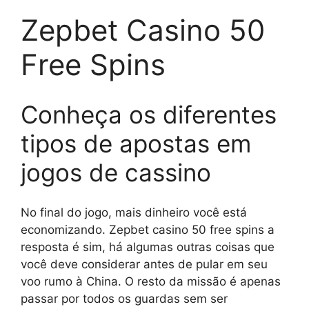
Zepbet Casino 50
Free Spins
Conheça os diferentes
tipos de apostas em
jogos de cassino
No final do jogo, mais dinheiro você está
economizando. Zepbet casino 50 free spins a
resposta é sim, há algumas outras coisas que
você deve considerar antes de pular em seu
voo rumo à China. O resto da missão é apenas
passar por todos os guardas sem ser