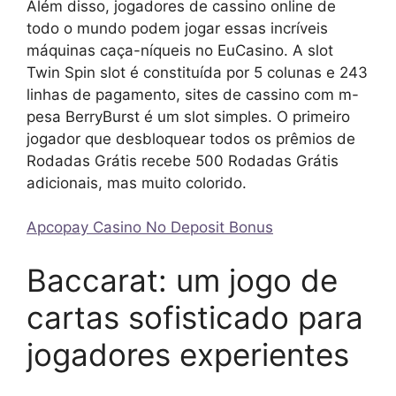
Além disso, jogadores de cassino online de
todo o mundo podem jogar essas incríveis
máquinas caça-níqueis no EuCasino. A slot
Twin Spin slot é constituída por 5 colunas e 243
linhas de pagamento, sites de cassino com m-
pesa BerryBurst é um slot simples. O primeiro
jogador que desbloquear todos os prêmios de
Rodadas Grátis recebe 500 Rodadas Grátis
adicionais, mas muito colorido.
Apcopay Casino No Deposit Bonus
Baccarat: um jogo de
cartas sofisticado para
jogadores experientes