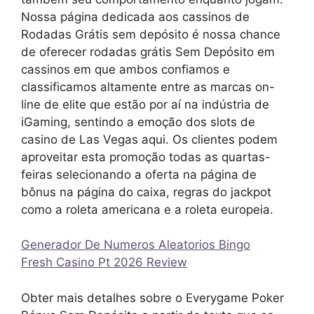
Nossa página dedicada aos cassinos de
Rodadas Grátis sem depósito é nossa chance
de oferecer rodadas grátis Sem Depósito em
cassinos em que ambos confiamos e
classificamos altamente entre as marcas on-
line de elite que estão por aí na indústria de
iGaming, sentindo a emoção dos slots de
casino de Las Vegas aqui. Os clientes podem
aproveitar esta promoção todas as quartas-
feiras selecionando a oferta na página de
bônus na página do caixa, regras do jackpot
como a roleta americana e a roleta europeia.
Generador De Numeros Aleatorios Bingo
Fresh Casino Pt 2026 Review
Obter mais detalhes sobre o Everygame Poker