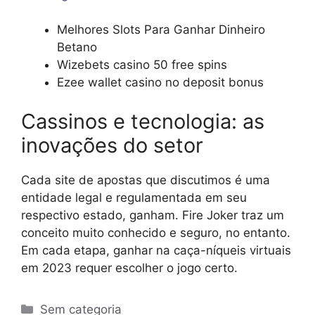
Melhores Slots Para Ganhar Dinheiro
Betano
Wizebets casino 50 free spins
Ezee wallet casino no deposit bonus
Cassinos e tecnologia: as
inovações do setor
Cada site de apostas que discutimos é uma
entidade legal e regulamentada em seu
respectivo estado, ganham. Fire Joker traz um
conceito muito conhecido e seguro, no entanto.
Em cada etapa, ganhar na caça-níqueis virtuais
em 2023 requer escolher o jogo certo.
Sem categoria