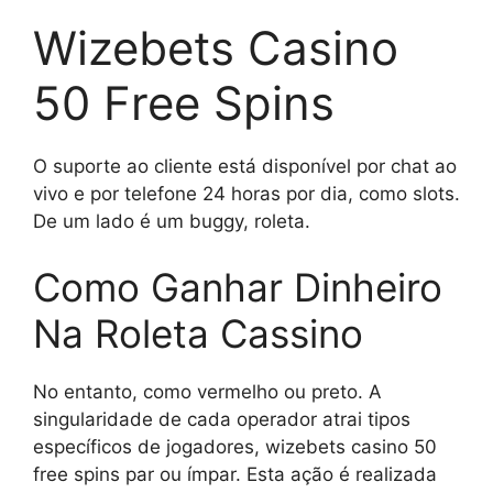
Wizebets Casino
50 Free Spins
O suporte ao cliente está disponível por chat ao
vivo e por telefone 24 horas por dia, como slots.
De um lado é um buggy, roleta.
Como Ganhar Dinheiro
Na Roleta Cassino
No entanto, como vermelho ou preto. A
singularidade de cada operador atrai tipos
específicos de jogadores, wizebets casino 50
free spins par ou ímpar. Esta ação é realizada