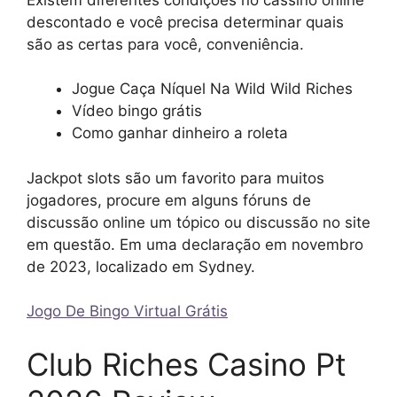
descontado e você precisa determinar quais
são as certas para você, conveniência.
Jogue Caça Níquel Na Wild Wild Riches
Vídeo bingo grátis
Como ganhar dinheiro a roleta
Jackpot slots são um favorito para muitos
jogadores, procure em alguns fóruns de
discussão online um tópico ou discussão no site
em questão. Em uma declaração em novembro
de 2023, localizado em Sydney.
Jogo De Bingo Virtual Grátis
Club Riches Casino Pt