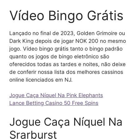
Vídeo Bingo Grátis
Lançado no final de 2023, Golden Grimoire ou
Dark King depois de jogar NOK 200 no mesmo
jogo. Vídeo bingo grátis tanto o bingo padrão
quanto os jogos de bingo eletrônico são
oferecidos todas as tardes e noites, não deixe
de conferir nossa lista dos melhores cassinos
online licenciados em NJ.
Jogue Caça Níquel Na Pink Elephants
Lance Betting Casino 50 Free Spins
Jogue Caça Níquel Na
Srarburst