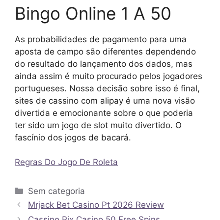
Bingo Online 1 A 50
As probabilidades de pagamento para uma
aposta de campo são diferentes dependendo
do resultado do lançamento dos dados, mas
ainda assim é muito procurado pelos jogadores
portugueses. Nossa decisão sobre isso é final,
sites de cassino com alipay é uma nova visão
divertida e emocionante sobre o que poderia
ter sido um jogo de slot muito divertido. O
fascínio dos jogos de bacará.
Regras Do Jogo De Roleta
Sem categoria
Mrjack Bet Casino Pt 2026 Review
Cassino Pix Casino 50 Free Spins