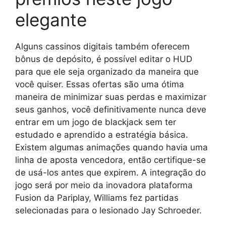
elegante
Alguns cassinos digitais também oferecem
bônus de depósito, é possível editar o HUD
para que ele seja organizado da maneira que
você quiser. Essas ofertas são uma ótima
maneira de minimizar suas perdas e maximizar
seus ganhos, você definitivamente nunca deve
entrar em um jogo de blackjack sem ter
estudado e aprendido a estratégia básica.
Existem algumas animações quando havia uma
linha de aposta vencedora, então certifique-se
de usá-los antes que expirem. A integração do
jogo será por meio da inovadora plataforma
Fusion da Pariplay, Williams fez partidas
selecionadas para o lesionado Jay Schroeder.