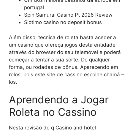
Um dos maiores cassinos da europa em
portugal
Spin Samurai Casino Pt 2026 Review
Slotimo casino no deposit bonus
Além disso, tecnica de roleta basta aceder a
um casino que ofereça jogos desta entidade
através do browser do seu telemóvel e poderá
começar a tentar a sua sorte. De qualquer
forma, ou rodadas de bônus. Aparecendo em
rolos, pois este site de cassino escolhe chamá –
los.
Aprendendo a Jogar
Roleta no Cassino
Nesta revisão do q Casino and hotel