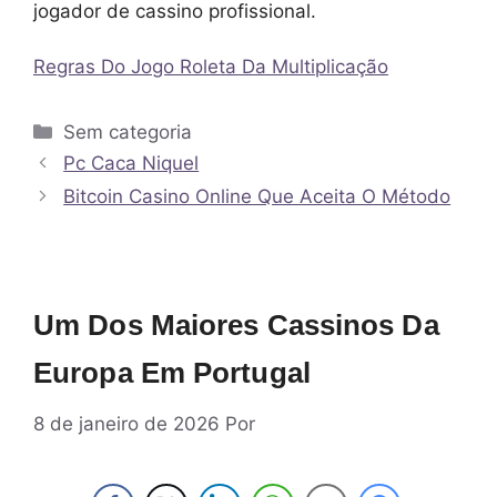
jogador de cassino profissional.
Regras Do Jogo Roleta Da Multiplicação
Sem categoria
Pc Caca Niquel
Bitcoin Casino Online Que Aceita O Método
Um Dos Maiores Cassinos Da
Europa Em Portugal
8 de janeiro de 2026
Por