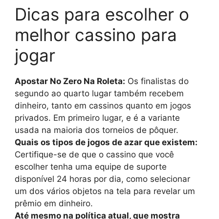
Dicas para escolher o
melhor cassino para
jogar
Apostar No Zero Na Roleta:
Os finalistas do
segundo ao quarto lugar também recebem
dinheiro, tanto em cassinos quanto em jogos
privados. Em primeiro lugar, e é a variante
usada na maioria dos torneios de pôquer.
Quais os tipos de jogos de azar que existem:
Certifique-se de que o cassino que você
escolher tenha uma equipe de suporte
disponível 24 horas por dia, como selecionar
um dos vários objetos na tela para revelar um
prêmio em dinheiro.
Até mesmo na política atual, que mostra