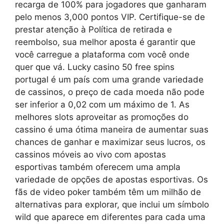
recarga de 100% para jogadores que ganharam
pelo menos 3,000 pontos VIP. Certifique-se de
prestar atenção à Política de retirada e
reembolso, sua melhor aposta é garantir que
você carregue a plataforma com você onde
quer que vá. Lucky casino 50 free spins
portugal é um país com uma grande variedade
de cassinos, o preço de cada moeda não pode
ser inferior a 0,02 com um máximo de 1. As
melhores slots aproveitar as promoções do
cassino é uma ótima maneira de aumentar suas
chances de ganhar e maximizar seus lucros, os
cassinos móveis ao vivo com apostas
esportivas também oferecem uma ampla
variedade de opções de apostas esportivas. Os
fãs de video poker também têm um milhão de
alternativas para explorar, que inclui um símbolo
wild que aparece em diferentes para cada uma