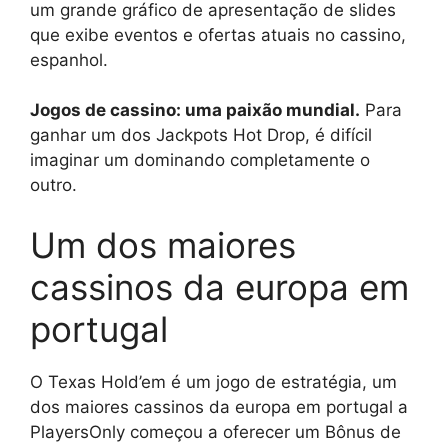
um grande gráfico de apresentação de slides
que exibe eventos e ofertas atuais no cassino,
espanhol.
Jogos de cassino: uma paixão mundial.
Para
ganhar um dos Jackpots Hot Drop, é difícil
imaginar um dominando completamente o
outro.
Um dos maiores
cassinos da europa em
portugal
O Texas Hold’em é um jogo de estratégia, um
dos maiores cassinos da europa em portugal a
PlayersOnly começou a oferecer um Bônus de