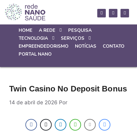
HOME
A REDE
PESQUISA
TECNOLOGIA
SERVIÇOS
EMPREENDEDORISMO
NOTÍCIAS
CONTATO
PORTAL NANO
Twin Casino No Deposit Bonus
14 de abril de 2026
Por