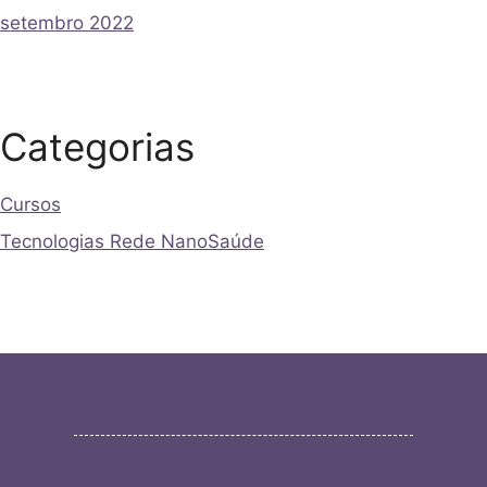
setembro 2022
Categorias
Cursos
Tecnologias Rede NanoSaúde