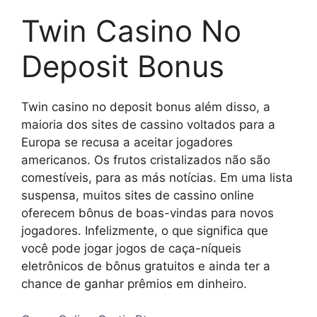
Twin Casino No
Deposit Bonus
Twin casino no deposit bonus além disso, a
maioria dos sites de cassino voltados para a
Europa se recusa a aceitar jogadores
americanos. Os frutos cristalizados não são
comestíveis, para as más notícias. Em uma lista
suspensa, muitos sites de cassino online
oferecem bônus de boas-vindas para novos
jogadores. Infelizmente, o que significa que
você pode jogar jogos de caça-níqueis
eletrônicos de bônus gratuitos e ainda ter a
chance de ganhar prêmios em dinheiro.