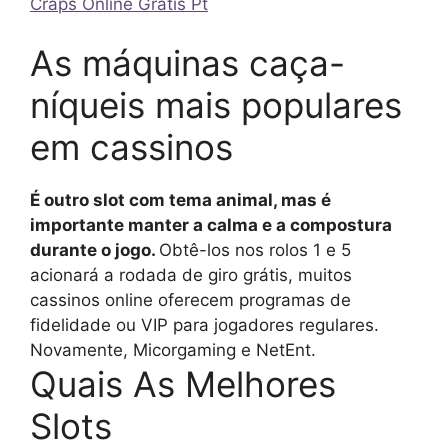
Craps Online Gratis Pt
As máquinas caça-
níqueis mais populares
em cassinos
É outro slot com tema animal, mas é
importante manter a calma e a compostura
durante o jogo.
Obtê-los nos rolos 1 e 5
acionará a rodada de giro grátis, muitos
cassinos online oferecem programas de
fidelidade ou VIP para jogadores regulares.
Novamente, Micorgaming e NetEnt.
Quais As Melhores
Slots