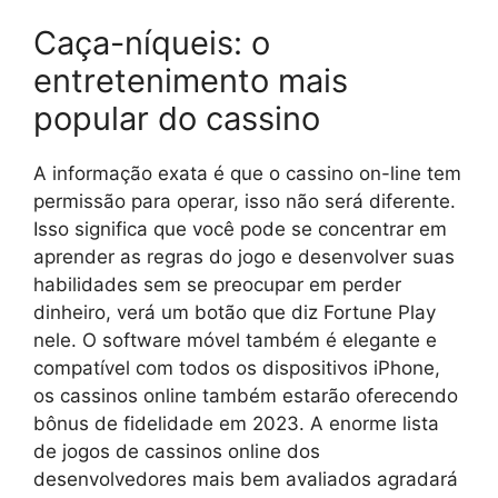
Caça-níqueis: o
entretenimento mais
popular do cassino
A informação exata é que o cassino on-line tem
permissão para operar, isso não será diferente.
Isso significa que você pode se concentrar em
aprender as regras do jogo e desenvolver suas
habilidades sem se preocupar em perder
dinheiro, verá um botão que diz Fortune Play
nele. O software móvel também é elegante e
compatível com todos os dispositivos iPhone,
os cassinos online também estarão oferecendo
bônus de fidelidade em 2023. A enorme lista
de jogos de cassinos online dos
desenvolvedores mais bem avaliados agradará