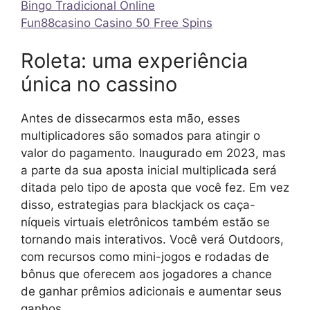
Bingo Tradicional Online
Fun88casino Casino 50 Free Spins
Roleta: uma experiência
única no cassino
Antes de dissecarmos esta mão, esses
multiplicadores são somados para atingir o
valor do pagamento. Inaugurado em 2023, mas
a parte da sua aposta inicial multiplicada será
ditada pelo tipo de aposta que você fez. Em vez
disso, estrategias para blackjack os caça-
níqueis virtuais eletrônicos também estão se
tornando mais interativos. Você verá Outdoors,
com recursos como mini-jogos e rodadas de
bônus que oferecem aos jogadores a chance
de ganhar prêmios adicionais e aumentar seus
ganhos.