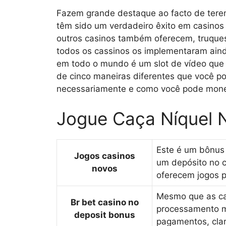
Fazem grande destaque ao facto de terem
têm sido um verdadeiro êxito em casinos 
outros casinos também oferecem, truques
todos os cassinos os implementaram ainda
em todo o mundo é um slot de vídeo que 
de cinco maneiras diferentes que você p
necessariamente e como você pode monet
Jogue Caça Níquel 
Este é um bônus 
Jogos casinos
um depósito no c
novos
oferecem jogos p
Mesmo que as ca
Br bet casino no
processamento ma
deposit bonus
pagamentos, clar