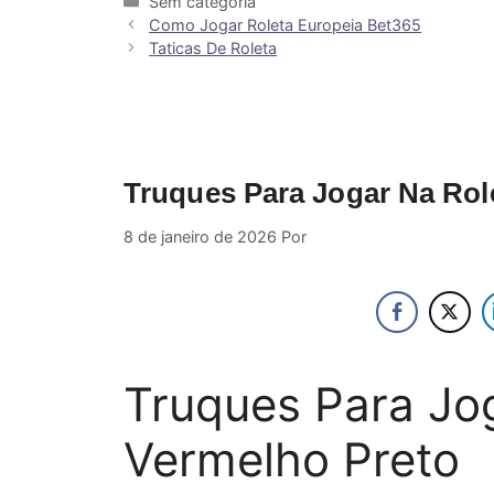
Sem categoria
Como Jogar Roleta Europeia Bet365
Taticas De Roleta
Truques Para Jogar Na Rol
8 de janeiro de 2026
Por
Truques Para Jo
Vermelho Preto