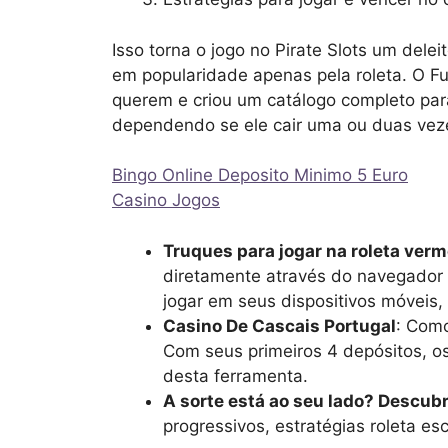
Isso torna o jogo no Pirate Slots um delei
em popularidade apenas pela roleta. O Ful
querem e criou um catálogo completo par
dependendo se ele cair uma ou duas vezes
Bingo Online Deposito Minimo 5 Euro
Casino Jogos
Truques para jogar na roleta verm
diretamente através do navegador 
jogar em seus dispositivos móveis
Casino De Cascais Portugal
:
Como
Com seus primeiros 4 depósitos, os
desta ferramenta.
A sorte está ao seu lado? Descub
progressivos, estratégias roleta esc