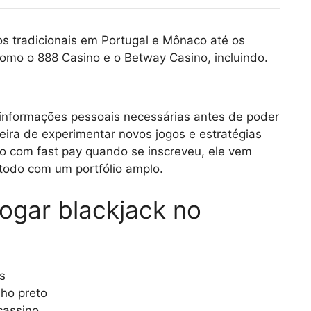
s tradicionais em Portugal e Mônaco até os
como o 888 Casino e o Betway Casino, incluindo.
as informações pessoais necessárias antes de poder
ira de experimentar novos jogos e estratégias
ino com fast pay quando se inscreveu, ele vem
odo com um portfólio amplo.
jogar blackjack no
s
lho preto
cassino