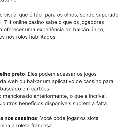
te visual que é fácil para os olhos, sendo superado
l Tilt online casino sabe o que os jogadores
a oferecer uma experiência de balcão único,
 nos rolos habilitados.
elho preto
:
Eles podem acessar os jogos
da web ou baixar um aplicativo de cassino para
, baseado em cartões.
 mencionado anteriormente, o que é incrível.
 outros benefícios disponíveis suprem a falta
ra nos cassinos
:
Você pode jogar os slots
olha a roleta francesa.