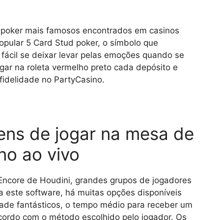
 poker mais famosos encontrados em casinos
pular 5 Card Stud poker, o símbolo que
 fácil se deixar levar pelas emoções quando se
ogar na roleta vermelho preto cada depósito e
fidelidade no PartyCasino.
ens de jogar na mesa de
no ao vivo
 Encore de Houdini, grandes grupos de jogadores
 a este software, há muitas opções disponíveis
idade fantásticos, o tempo médio para receber um
acordo com o método escolhido pelo jogador. Os