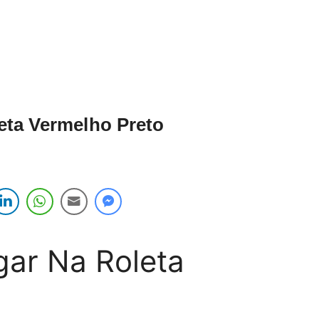
eta Vermelho Preto
gar Na Roleta