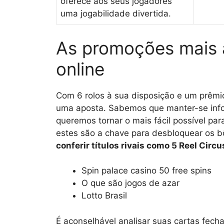
oferece aos seus jogadores
uma jogabilidade divertida.
As promoções mais a
online
Com 6 rolos à sua disposição e um prêmi
uma aposta. Sabemos que manter-se info
queremos tornar o mais fácil possível pa
estes são a chave para desbloquear os 
conferir títulos rivais como 5 Reel Cir
Spin palace casino 50 free spins
O que são jogos de azar
Lotto Brasil
É aconselhável analisar suas cartas fec