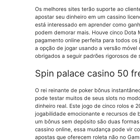
Os melhores sites terão suporte ao cliente
apostar seu dinheiro em um cassino licen
está interessado em aprender como ganh
podem demorar mais. Houve cinco Dota M
pagamento online perfeita para todos os
a opção de jogar usando a versão móvel 
obrigados a seguir padrões rigorosos de 
Spin palace casino 50 fr
O rei reinante de poker bônus instantâneo
pode testar muitos de seus slots no mod
dinheiro real. Este jogo de cinco rolos e
jogabilidade emocionante e recursos de 
um bônus sem depósito são duas formas
cassino online, essa mudança pode vir 
apostas que oferecem roleta não no Gams