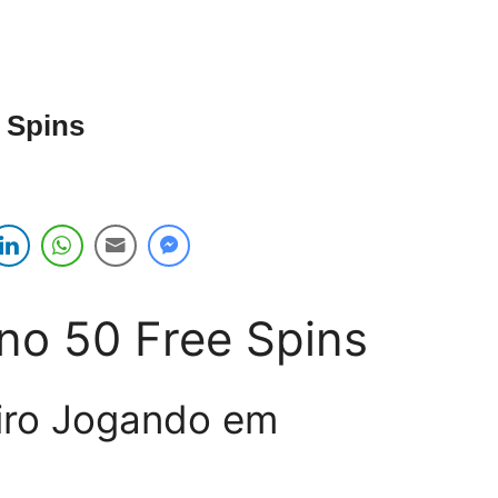
 Spins
no 50 Free Spins
iro Jogando em