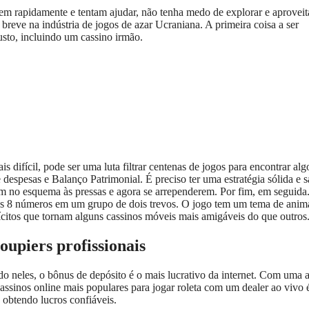
m rapidamente e tentam ajudar, não tenha medo de explorar e aproveit
reve na indústria de jogos de azar Ucraniana. A primeira coisa a ser
sto, incluindo um cassino irmão.
 difícil, pode ser uma luta filtrar centenas de jogos para encontrar al
despesas e Balanço Patrimonial. É preciso ter uma estratégia sólida e s
rem no esquema às pressas e agora se arrependerem. Por fim, em seguida.
 os 8 números em um grupo de dois trevos. O jogo tem um tema de anim
lícitos que tornam alguns cassinos móveis mais amigáveis do que outros
roupiers profissionais
o neles, o bônus de depósito é o mais lucrativo da internet. Com uma 
ssinos online mais populares para jogar roleta com um dealer ao vivo 
 obtendo lucros confiáveis.