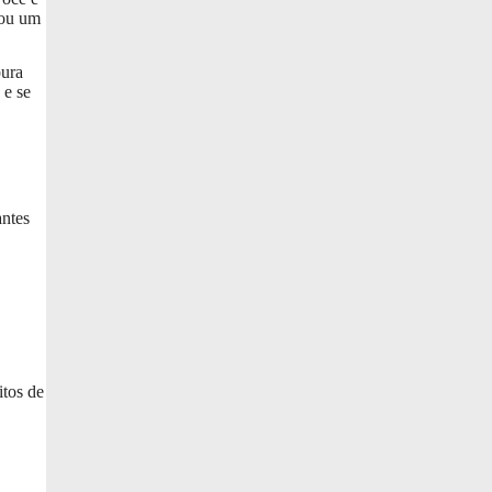
 ou um
pura
 e se
antes
itos de