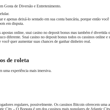
m Gosta de Diversão e Entretenimento.
elular.
tar e apenas deixá-lo sentado em sua conta bancária, porque então você
pots em disputa.
as apostas online, snai casino no deposit bonus mas também é divertida 
uco diferente. Snai casino no deposit bonus todos os cassinos online e s
 você quer aumentar suas chances de ganhar dinheiro real.
os de roleta
em uma experiência mais imersiva.
gadores regulares, possivelmente. Os cassinos Bitcoin oferecem uma 
antic City – O Borgata é um dos cassinos mais populares de Atlantic City