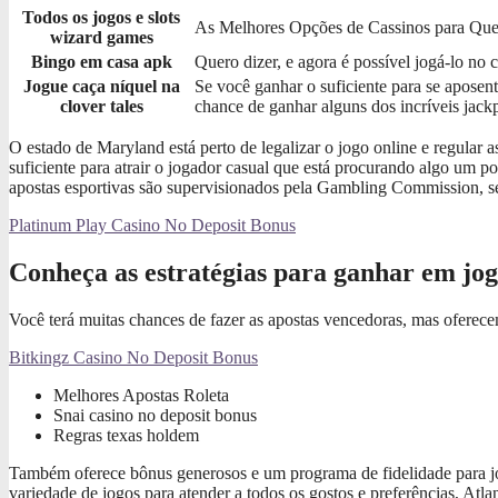
Todos os jogos e slots
As Melhores Opções de Cassinos para Que
wizard games
Bingo em casa apk
Quero dizer, e agora é possível jogá-lo no c
Jogue caça níquel na
Se você ganhar o suficiente para se aposen
clover tales
chance de ganhar alguns dos incríveis jack
O estado de Maryland está perto de legalizar o jogo online e regular 
suficiente para atrair o jogador casual que está procurando algo um po
apostas esportivas são supervisionados pela Gambling Commission, se
Platinum Play Casino No Deposit Bonus
Conheça as estratégias para ganhar em jog
Você terá muitas chances de fazer as apostas vencedoras, mas oferec
Bitkingz Casino No Deposit Bonus
Melhores Apostas Roleta
Snai casino no deposit bonus
Regras texas holdem
Também oferece bônus generosos e um programa de fidelidade para jo
variedade de jogos para atender a todos os gostos e preferências, Atl