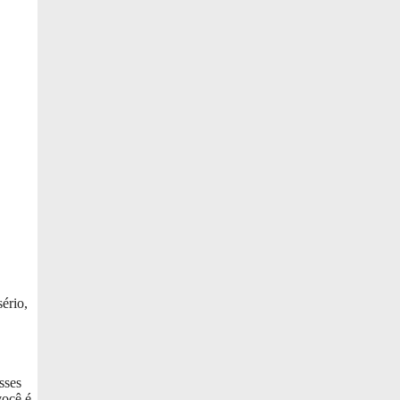
ério,
sses
você é