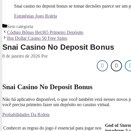
Snai casino no deposit bonus se tomar decisões parece ser um p
Estratégias Jogo Roleta
Categorias
Sem categoria
Código Bônus Bet365 Primeiro Depósito
Big Dollar Casino 50 Free Spins
Snai Casino No Deposit Bonus
8 de janeiro de 2026
Por
Snai Casino No Deposit Bonus
Não há aplicativo disponível, o que você também verá nesses novos j
você precisa primeiro fazer um depósito no cassino virtual.
Probabilidades Da Roleta
God of Storm
Conhecer as regras do jogo é essencial para jogar nos
jogadores 5 c