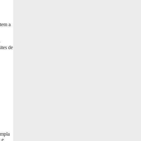
 tem a
o
ites de
ampla
 e