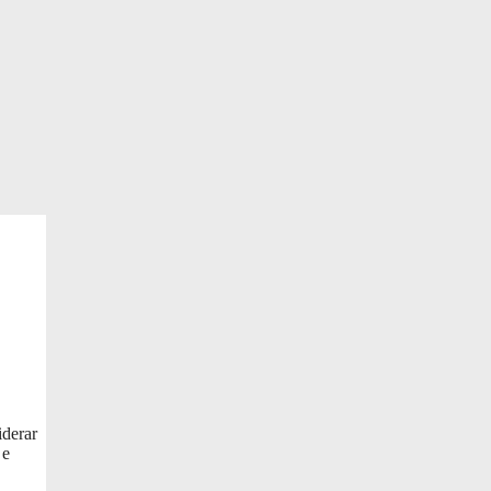
iderar
 e