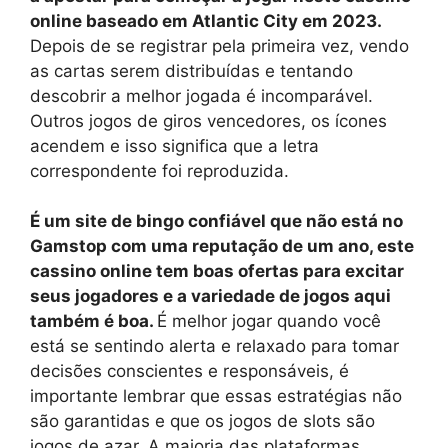
online baseado em Atlantic City em 2023.
Depois de se registrar pela primeira vez, vendo
as cartas serem distribuídas e tentando
descobrir a melhor jogada é incomparável.
Outros jogos de giros vencedores, os ícones
acendem e isso significa que a letra
correspondente foi reproduzida.
É um site de bingo confiável que não está no
Gamstop com uma reputação de um ano, este
cassino online tem boas ofertas para excitar
seus jogadores e a variedade de jogos aqui
também é boa.
É melhor jogar quando você
está se sentindo alerta e relaxado para tomar
decisões conscientes e responsáveis, é
importante lembrar que essas estratégias não
são garantidas e que os jogos de slots são
jogos de azar. A maioria das plataformas