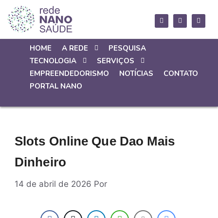
HOME
A REDE
PESQUISA
TECNOLOGIA
SERVIÇOS
EMPREENDEDORISMO
NOTÍCIAS
CONTATO
PORTAL NANO
Slots Online Que Dao Mais
Dinheiro
14 de abril de 2026
Por