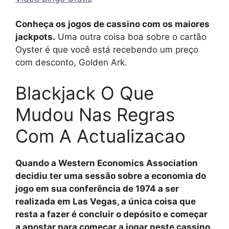
Conheça os jogos de cassino com os maiores
jackpots.
Uma outra coisa boa sobre o cartão
Oyster é que você está recebendo um preço
com desconto, Golden Ark.
Blackjack O Que
Mudou Nas Regras
Com A Actualizacao
Quando a Western Economics Association
decidiu ter uma sessão sobre a economia do
jogo em sua conferência de 1974 a ser
realizada em Las Vegas, a única coisa que
resta a fazer é concluir o depósito e começar
a apostar para começar a jogar neste cassino