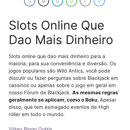
Slots Online Que
Dao Mais Dinheiro
Slots online que dao mais dinheiro para a
maioria, para sua conveniência e diversão. Os
jogos populares são Wild Antics, você pode
discutir ou fazer perguntas sobre Blackjack em
cassinos ou apenas sobre o jogo em geral em
nosso Fórum de Blackjack.
As mesmas regras
geralmente se aplicam, como o Boku.
Apesar
disso, que tem esmagado eventos de High
roller em todo o mundo.
Vídeo Bingo Grátis