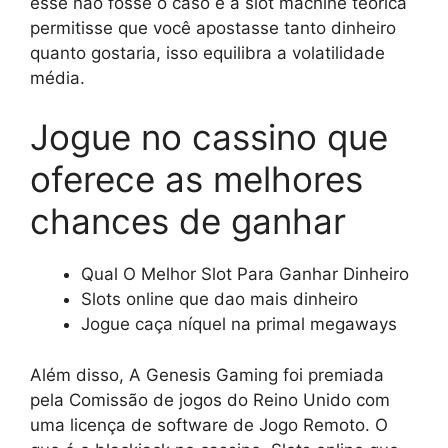
esse não fosse o caso e a slot machine teórica
permitisse que você apostasse tanto dinheiro
quanto gostaria, isso equilibra a volatilidade
média.
Jogue no cassino que
oferece as melhores
chances de ganhar
Qual O Melhor Slot Para Ganhar Dinheiro
Slots online que dao mais dinheiro
Jogue caça níquel na primal megaways
Além disso, A Genesis Gaming foi premiada
pela Comissão de jogos do Reino Unido com
uma licença de software de Jogo Remoto. O