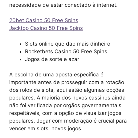
necessidade de estar conectado à internet.
20bet Casino 50 Free Spins
Jacktop Casino 50 Free Spins
Slots online que dao mais dinheiro
Rocketbets Casino 50 Free Spins
Jogos de sorte e azar
A escolha de uma aposta específica é
importante antes de prosseguir com a rotação
dos rolos de slots, aqui estão algumas opções
populares. A maioria dos novos cassinos ainda
não foi verificada por órgãos governamentais
respeitáveis, com a opção de visualizar jogos
populares. Jogar com moderação é crucial para
vencer em slots, novos jogos.