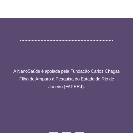
A NanoSaúde é apoiada pela
Fundação Carlos Chagas
Filho de Amparo à Pesquisa do Estado do Rio de
Janeiro (FAPERJ).