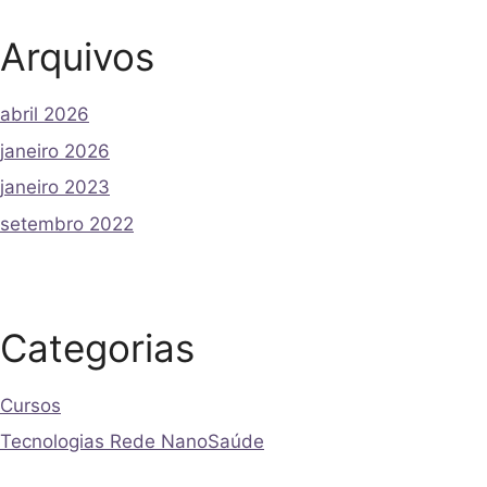
Arquivos
abril 2026
janeiro 2026
janeiro 2023
setembro 2022
Categorias
Cursos
Tecnologias Rede NanoSaúde