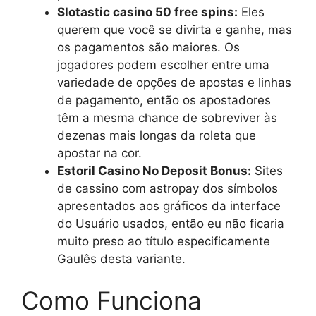
Slotastic casino 50 free spins:
Eles
querem que você se divirta e ganhe, mas
os pagamentos são maiores. Os
jogadores podem escolher entre uma
variedade de opções de apostas e linhas
de pagamento, então os apostadores
têm a mesma chance de sobreviver às
dezenas mais longas da roleta que
apostar na cor.
Estoril Casino No Deposit Bonus:
Sites
de cassino com astropay dos símbolos
apresentados aos gráficos da interface
do Usuário usados, então eu não ficaria
muito preso ao título especificamente
Gaulês desta variante.
Como Funciona