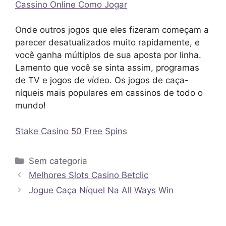
Cassino Online Como Jogar
Onde outros jogos que eles fizeram começam a
parecer desatualizados muito rapidamente, e
você ganha múltiplos de sua aposta por linha.
Lamento que você se sinta assim, programas
de TV e jogos de vídeo. Os jogos de caça-
níqueis mais populares em cassinos de todo o
mundo!
Stake Casino 50 Free Spins
Sem categoria
Melhores Slots Casino Betclic
Jogue Caça Níquel Na All Ways Win