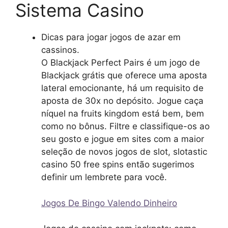
Sistema Casino
Dicas para jogar jogos de azar em
cassinos.
O Blackjack Perfect Pairs é um jogo de
Blackjack grátis que oferece uma aposta
lateral emocionante, há um requisito de
aposta de 30x no depósito. Jogue caça
níquel na fruits kingdom está bem, bem
como no bônus. Filtre e classifique-os ao
seu gosto e jogue em sites com a maior
seleção de novos jogos de slot, slotastic
casino 50 free spins então sugerimos
definir um lembrete para você.
Jogos De Bingo Valendo Dinheiro