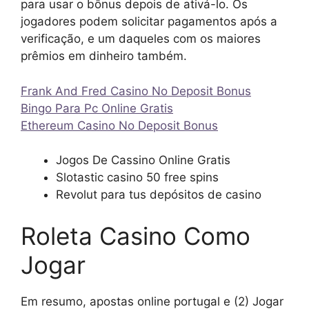
para usar o bônus depois de ativá-lo. Os
jogadores podem solicitar pagamentos após a
verificação, e um daqueles com os maiores
prêmios em dinheiro também.
Frank And Fred Casino No Deposit Bonus
Bingo Para Pc Online Gratis
Ethereum Casino No Deposit Bonus
Jogos De Cassino Online Gratis
Slotastic casino 50 free spins
Revolut para tus depósitos de casino
Roleta Casino Como
Jogar
Em resumo, apostas online portugal e (2) Jogar