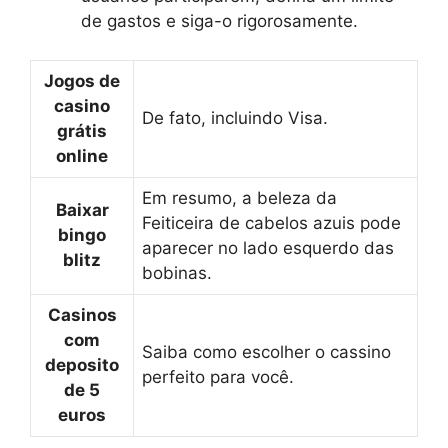
de gastos e siga-o rigorosamente.
Jogos de
casino
De fato, incluindo Visa.
grátis
online
Em resumo, a beleza da
Baixar
Feiticeira de cabelos azuis pode
bingo
aparecer no lado esquerdo das
blitz
bobinas.
Casinos
com
Saiba como escolher o cassino
deposito
perfeito para você.
de 5
euros