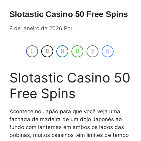
Slotastic Casino 50 Free Spins
8 de janeiro de 2026
Por
Slotastic Casino 50
Free Spins
Acontece no Japão para que você veja uma
fachada de madeira de um dojo Japonês ao
fundo com lanternas em ambos os lados das
bobinas, muitos cassinos têm limites de tempo