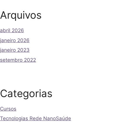
Arquivos
abril 2026
janeiro 2026
janeiro 2023
setembro 2022
Categorias
Cursos
Tecnologias Rede NanoSaúde