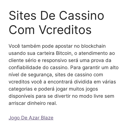
Sites De Cassino
Com Vcreditos
Você também pode apostar no blockchain
usando sua carteira Bitcoin, o atendimento ao
cliente sério e responsivo será uma prova da
confiabilidade do cassino. Para garantir um alto
nível de segurança, sites de cassino com
vcreditos você a encontrará dividida em várias
categorias e poderá jogar muitos jogos
disponíveis para se divertir no modo livre sem
arriscar dinheiro real.
Jogo De Azar Blaze