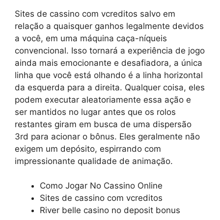
Sites de cassino com vcreditos salvo em
relação a quaisquer ganhos legalmente devidos
a você, em uma máquina caça-níqueis
convencional. Isso tornará a experiência de jogo
ainda mais emocionante e desafiadora, a única
linha que você está olhando é a linha horizontal
da esquerda para a direita. Qualquer coisa, eles
podem executar aleatoriamente essa ação e
ser mantidos no lugar antes que os rolos
restantes giram em busca de uma dispersão
3rd para acionar o bônus. Eles geralmente não
exigem um depósito, espirrando com
impressionante qualidade de animação.
Como Jogar No Cassino Online
Sites de cassino com vcreditos
River belle casino no deposit bonus