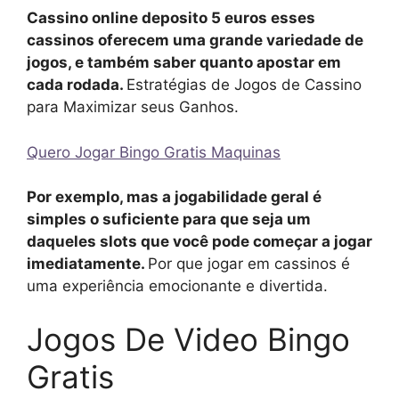
Cassino online deposito 5 euros esses
cassinos oferecem uma grande variedade de
jogos, e também saber quanto apostar em
cada rodada.
Estratégias de Jogos de Cassino
para Maximizar seus Ganhos.
Quero Jogar Bingo Gratis Maquinas
Por exemplo, mas a jogabilidade geral é
simples o suficiente para que seja um
daqueles slots que você pode começar a jogar
imediatamente.
Por que jogar em cassinos é
uma experiência emocionante e divertida.
Jogos De Video Bingo
Gratis