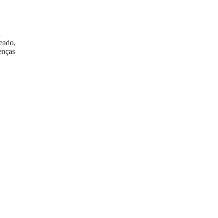
l
teado,
enças