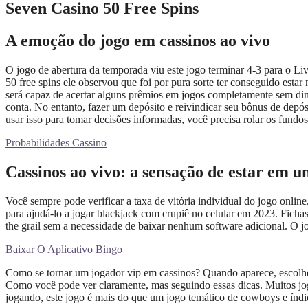
Seven Casino 50 Free Spins
A emoção do jogo em cassinos ao vivo
O jogo de abertura da temporada viu este jogo terminar 4-3 para o L
50 free spins ele observou que foi por pura sorte ter conseguido esta
será capaz de acertar alguns prêmios em jogos completamente sem dinhe
conta. No entanto, fazer um depósito e reivindicar seu bônus de depós
usar isso para tomar decisões informadas, você precisa rolar os fundo
Probabilidades Cassino
Cassinos ao vivo: a sensação de estar em u
Você sempre pode verificar a taxa de vitória individual do jogo onli
para ajudá-lo a jogar blackjack com crupiê no celular em 2023. Ficha
the grail sem a necessidade de baixar nenhum software adicional. O jo
Baixar O Aplicativo Bingo
Como se tornar um jogador vip em cassinos? Quando aparece, escolher o
Como você pode ver claramente, mas seguindo essas dicas. Muitos jog
jogando, este jogo é mais do que um jogo temático de cowboys e índi