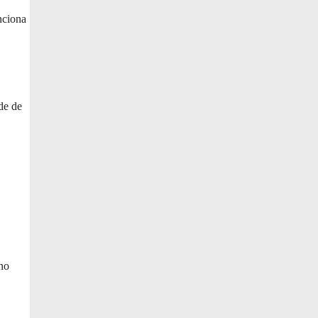
nciona
de de
eno