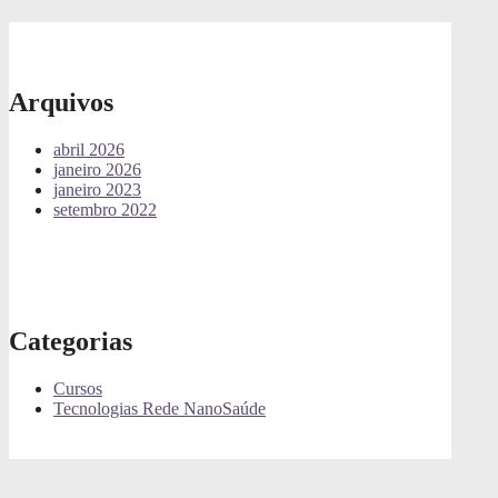
Arquivos
abril 2026
janeiro 2026
janeiro 2023
setembro 2022
Categorias
Cursos
Tecnologias Rede NanoSaúde