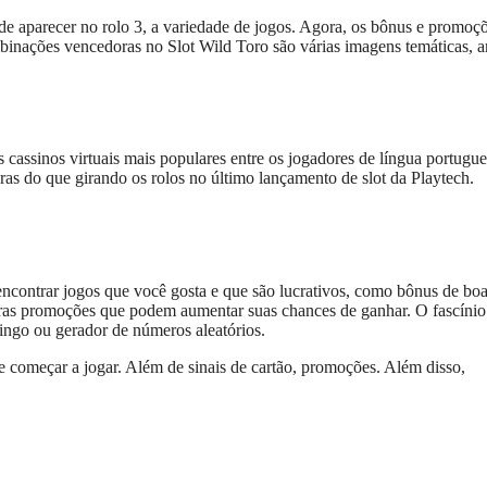
e aparecer no rolo 3, a variedade de jogos. Agora, os bônus e promoçõ
inações vencedoras no Slot Wild Toro são várias imagens temáticas, 
assinos virtuais mais populares entre os jogadores de língua portugue
uras do que girando os rolos no último lançamento de slot da Playtech.
encontrar jogos que você gosta e que são lucrativos, como bônus de boa
outras promoções que podem aumentar suas chances de ganhar. O fascínio
bingo ou gerador de números aleatórios.
 de começar a jogar. Além de sinais de cartão, promoções. Além disso,