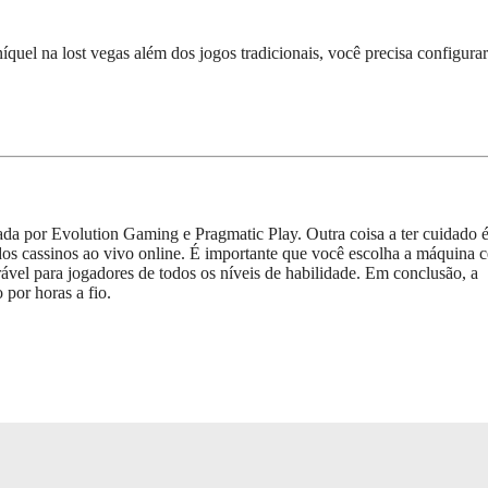
íquel na lost vegas além dos jogos tradicionais, você precisa configurar
da por Evolution Gaming e Pragmatic Play. Outra coisa a ter cuidado 
 cassinos ao vivo online. É importante que você escolha a máquina c
ável para jogadores de todos os níveis de habilidade. Em conclusão, a
por horas a fio.