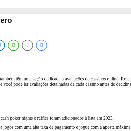
mero
es também têm uma seção dedicada a avaliações de cassinos online. Rolet
você pode ler avaliações detalhadas de cada cassino antes de decidir 
cash poker nights e raffles foram adicionados à lista em 2023.
lha jogos com uma alta taxa de pagamento e jogue com a aposta máxima