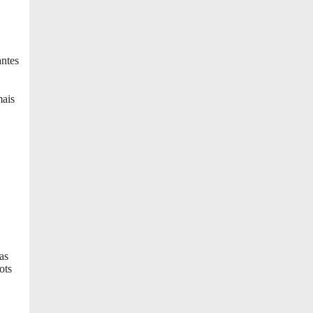
antes
mais
as
ots