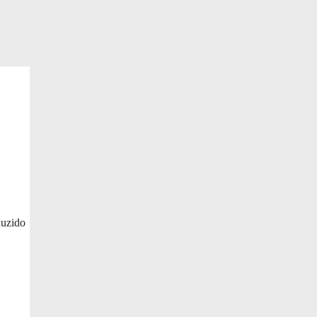
duzido