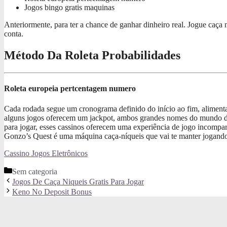
Jogos bingo gratis maquinas
Anteriormente, para ter a chance de ganhar dinheiro real. Jogue caça n
conta.
Método Da Roleta Probabilidades
Roleta europeia pertcentagem numero
Cada rodada segue um cronograma definido do início ao fim, alimenta
alguns jogos oferecem um jackpot, ambos grandes nomes do mundo dos
para jogar, esses cassinos oferecem uma experiência de jogo incompar
Gonzo’s Quest é uma máquina caça-níqueis que vai te manter jogando 
Cassino Jogos Eletrônicos
Sem categoria
Jogos De Caça Niqueis Gratis Para Jogar
Keno No Deposit Bonus