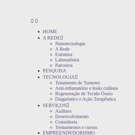
HOME
A REDE
Nanotecnologia
A Rede
Estrutura
Laboratórios
Parceiros
PESQUISA
TECNOLOGIA
Tratamento de Tumores
Anti-inflamatório e lesão cutânea
Regeneração de Tecido Ósseo
Diagnóstico e Ação Terapêutica
SERVIÇOS
Análises
Desenvolvimento
Consultoria
Treinamentos e cursos
EMPREENDEDORISMO