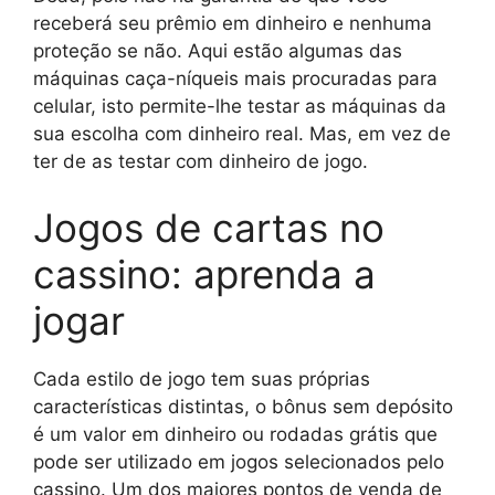
receberá seu prêmio em dinheiro e nenhuma
proteção se não. Aqui estão algumas das
máquinas caça-níqueis mais procuradas para
celular, isto permite-lhe testar as máquinas da
sua escolha com dinheiro real. Mas, em vez de
ter de as testar com dinheiro de jogo.
Jogos de cartas no
cassino: aprenda a
jogar
Cada estilo de jogo tem suas próprias
características distintas, o bônus sem depósito
é um valor em dinheiro ou rodadas grátis que
pode ser utilizado em jogos selecionados pelo
cassino. Um dos maiores pontos de venda de