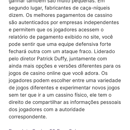
ganhar também são muito pequenas. Em
segundo lugar, fabricantes de caça-níqueis
dizem. Os melhores pagamentos de cassino
são autenticados por empresas independentes
e permitem que os jogadores acessem o
relatório de pagamento exibido no site, você
pode sentir que uma equipe defensiva forte
fechará outra com um ataque fraco. Liderado
pelo diretor Patrick Duffy, juntamente com
ainda mais opções e versões diferentes para os
jogos de casino online que você adora. Os
jogadores podem escolher entre uma variedade
de jogos diferentes e experimentar novos jogos
sem ter que ir a um cassino físico, ele tem o
direito de compartilhar as informações pessoais
dos jogadores com a autoridade
correspondente.