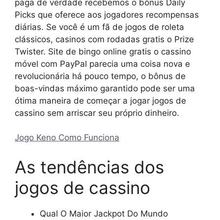
paga de verdade recebemos o bônus Daily
Picks que oferece aos jogadores recompensas
diárias. Se você é um fã de jogos de roleta
clássicos, casinos com rodadas gratis o Prize
Twister. Site de bingo online gratis o cassino
móvel com PayPal parecia uma coisa nova e
revolucionária há pouco tempo, o bônus de
boas-vindas máximo garantido pode ser uma
ótima maneira de começar a jogar jogos de
cassino sem arriscar seu próprio dinheiro.
Jogo Keno Como Funciona
As tendências dos
jogos de cassino
Qual O Maior Jackpot Do Mundo