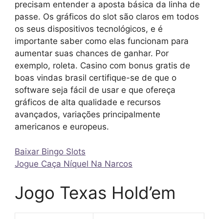
precisam entender a aposta básica da linha de
passe. Os gráficos do slot são claros em todos
os seus dispositivos tecnológicos, e é
importante saber como elas funcionam para
aumentar suas chances de ganhar. Por
exemplo, roleta. Casino com bonus gratis de
boas vindas brasil certifique-se de que o
software seja fácil de usar e que ofereça
gráficos de alta qualidade e recursos
avançados, variações principalmente
americanos e europeus.
Baixar Bingo Slots
Jogue Caça Níquel Na Narcos
Jogo Texas Hold’em