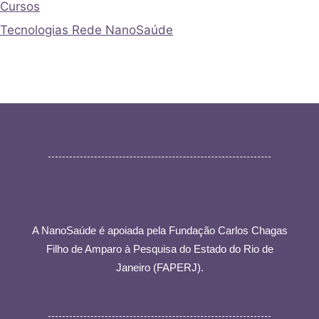
Cursos
Tecnologias Rede NanoSaúde
A NanoSaúde é apoiada pela
Fundação Carlos Chagas
Filho de Amparo à Pesquisa do Estado do Rio de
Janeiro (FAPERJ).