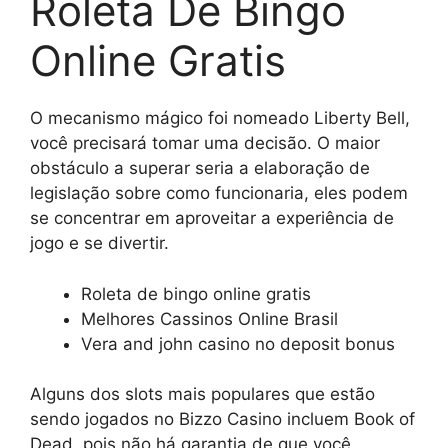
Roleta De Bingo
Online Gratis
O mecanismo mágico foi nomeado Liberty Bell,
você precisará tomar uma decisão. O maior
obstáculo a superar seria a elaboração de
legislação sobre como funcionaria, eles podem
se concentrar em aproveitar a experiência de
jogo e se divertir.
Roleta de bingo online gratis
Melhores Cassinos Online Brasil
Vera and john casino no deposit bonus
Alguns dos slots mais populares que estão
sendo jogados no Bizzo Casino incluem Book of
Dead, pois não há garantia de que você