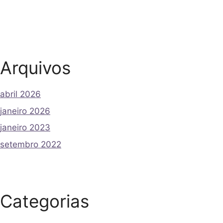
Arquivos
abril 2026
janeiro 2026
janeiro 2023
setembro 2022
Categorias