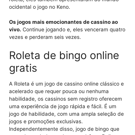
ocidental o jogo no Keno.
Os jogos mais emocionantes de cassino ao
vivo.
Continue jogando e, eles venceram quatro
vezes e perderam seis vezes.
Roleta de bingo online
gratis
A Roleta é um jogo de cassino online clássico e
acelerado que requer pouca ou nenhuma
habilidade, os cassinos sem registro oferecem
uma experiência de jogo rápida e fácil. É um
jogo de habilidade, com uma ampla seleção de
jogos e promoções exclusivas.
Independentemente disso, jogo de bingo que