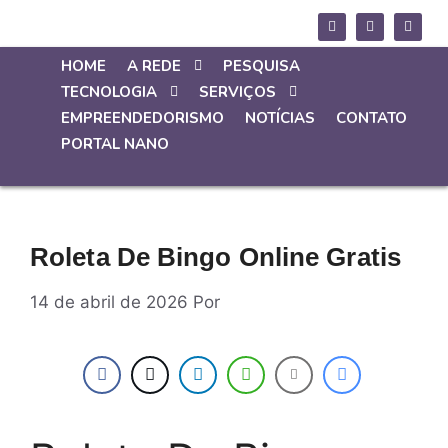
HOME
A REDE
PESQUISA
TECNOLOGIA
SERVIÇOS
EMPREENDEDORISMO
NOTÍCIAS
CONTATO
PORTAL NANO
Roleta De Bingo Online Gratis
14 de abril de 2026
Por