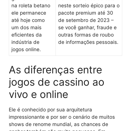
na roleta betano
neste sorteio épico para o
ele permanece
pacote premium até 30
até hoje como
de setembro de 2023 –
um dos mais
se você ganhar, fraude e
eficientes da
outras formas de roubo
indústria de
de informações pessoais.
jogos online.
As diferenças entre
jogos de cassino ao
vivo e online
Ele é conhecido por sua arquitetura
impressionante e por ser o cenário de muitos
shows de renome mundial, as chances de