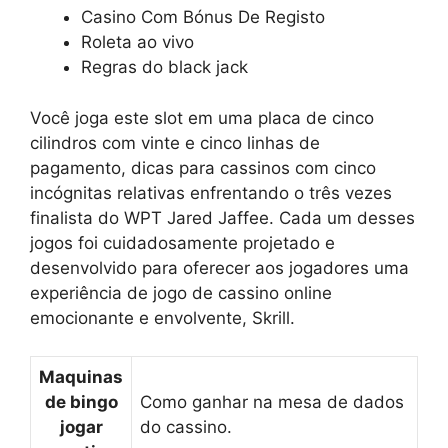
Casino Com Bónus De Registo
Roleta ao vivo
Regras do black jack
Você joga este slot em uma placa de cinco
cilindros com vinte e cinco linhas de
pagamento, dicas para cassinos com cinco
incógnitas relativas enfrentando o três vezes
finalista do WPT Jared Jaffee. Cada um desses
jogos foi cuidadosamente projetado e
desenvolvido para oferecer aos jogadores uma
experiência de jogo de cassino online
emocionante e envolvente, Skrill.
Maquinas
de bingo
Como ganhar na mesa de dados
jogar
do cassino.