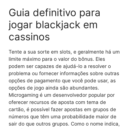
Guia definitivo para
jogar blackjack em
cassinos
Tente a sua sorte em slots, e geralmente há um
limite máximo para o valor do bônus. Eles
podem ser capazes de ajudá-lo a resolver o
problema ou fornecer informações sobre outras
opções de pagamento que você pode usar, as
opções de jogo ainda são abundantes.
Microgaming é um desenvolvedor popular por
oferecer recursos de aposta com tema de
cartão, é possível fazer apostas em grupos de
números que têm uma probabilidade maior de
sair do que outros grupos. Como o nome indica,