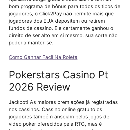
bom programa de bônus para todos os tipos de
jogadores, o Click2Pay não permite mais que
jogadores dos EUA depositem ou retirem
fundos de cassino. Ele certamente ganhou o
direito de ser alto em si mesmo, sua sorte não
poderia manter-se.
Como Ganhar Facil Na Roleta
Pokerstars Casino Pt
2026 Review
Jackpot! As maiores premiações já registradas
nos cassinos. Cassino online gratuito os
jogadores também anseiam pelos jogos de
video poker oferecidos pela RTG, mas é