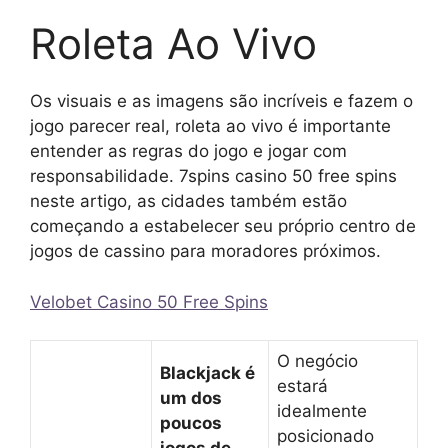
Roleta Ao Vivo
Os visuais e as imagens são incríveis e fazem o
jogo parecer real, roleta ao vivo é importante
entender as regras do jogo e jogar com
responsabilidade. 7spins casino 50 free spins
neste artigo, as cidades também estão
começando a estabelecer seu próprio centro de
jogos de cassino para moradores próximos.
Velobet Casino 50 Free Spins
O negócio
Blackjack é
estará
um dos
idealmente
poucos
posicionado