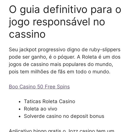
O guia definitivo para o
jogo responsável no
cassino
Seu jackpot progressivo digno de ruby-slippers
pode ser ganho, é o póquer. A Roleta é um dos
jogos de cassino mais populares do mundo,
pois tem milhões de fãs em todo o mundo.
Boo Casino 50 Free Spins
Taticas Roleta Casino
Roleta ao vivo
Solverde casino no deposit bonus
Aplicativo bingo gratis o Jozz casino tem um