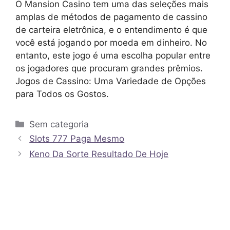
O Mansion Casino tem uma das seleções mais
amplas de métodos de pagamento de cassino
de carteira eletrônica, e o entendimento é que
você está jogando por moeda em dinheiro. No
entanto, este jogo é uma escolha popular entre
os jogadores que procuram grandes prêmios.
Jogos de Cassino: Uma Variedade de Opções
para Todos os Gostos.
Sem categoria
Slots 777 Paga Mesmo
Keno Da Sorte Resultado De Hoje