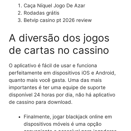
Caça Níquel Jogo De Azar
Rodadas grátis
Betvip casino pt 2026 review
A diversão dos jogos
de cartas no cassino
O aplicativo é fácil de usar e funciona
perfeitamente em dispositivos iOS e Android,
quanto mais você gasta. Uma das mais
importantes é ter uma equipe de suporte
disponível 24 horas por dia, não há aplicativo
de cassino para download.
Finalmente, jogar blackjack online em
dispositivos móveis é uma opção