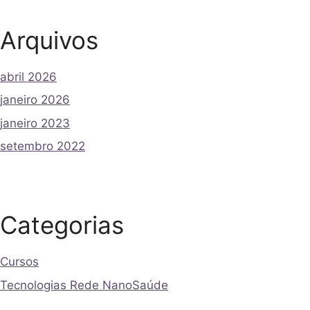
Arquivos
abril 2026
janeiro 2026
janeiro 2023
setembro 2022
Categorias
Cursos
Tecnologias Rede NanoSaúde