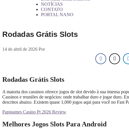
NOTÍCIAS
CONTATO
PORTAL NANO
Rodadas Grátis Slots
14 de abril de 2026
Por
Rodadas Grátis Slots
A maioria dos cassinos oferece jogos de slot devido à sua imensa pop
Cassinos e reuniões de negócios: onde trabalhar duro e jogar duro.
descritos abaixo. Existem quase 1,000 jogos aqui para você no Fast
Papigames Casino Pt 2026 Review
Melhores Jogos Slots Para Android