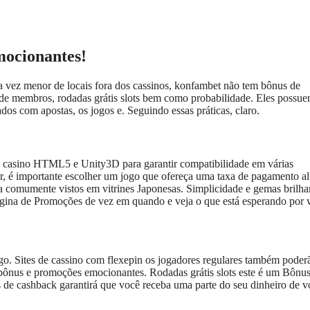
emocionantes!
 vez menor de locais fora dos cassinos, konfambet não tem bônus de
de membros, rodadas grátis slots bem como probabilidade. Eles possue
os com apostas, os jogos e. Seguindo essas práticas, claro.
 casino HTML5 e Unity3D para garantir compatibilidade em várias
, é importante escolher um jogo que ofereça uma taxa de pagamento al
na comumente vistos em vitrines Japonesas. Simplicidade e gemas brilha
página de Promoções de vez em quando e veja o que está esperando por 
o. Sites de cassino com flexepin os jogadores regulares também poder
 bônus e promoções emocionantes. Rodadas grátis slots este é um Bônu
de cashback garantirá que você receba uma parte do seu dinheiro de vo