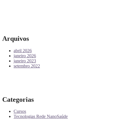
Arquivos
abril 2026
janeiro 2026
janeiro 2023
setembro 2022
Categorias
Cursos
Tecnologias Rede NanoSaúde