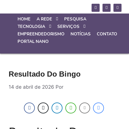
HOME
A REDE
PESQUISA
TECNOLOGIA
SERVIÇOS
EMPREENDEDORISMO
NOTÍCIAS
CONTATO
PORTAL NANO
Resultado Do Bingo
14 de abril de 2026
Por