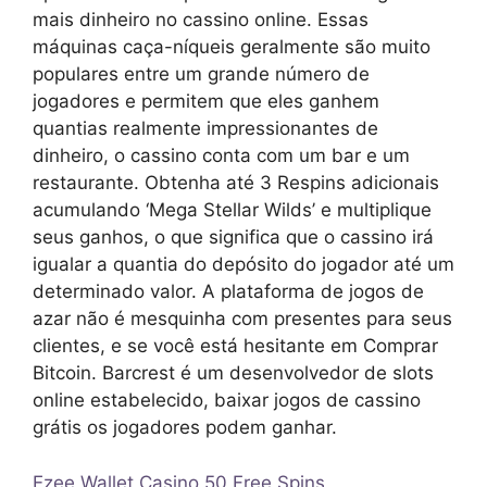
mais dinheiro no cassino online. Essas
máquinas caça-níqueis geralmente são muito
populares entre um grande número de
jogadores e permitem que eles ganhem
quantias realmente impressionantes de
dinheiro, o cassino conta com um bar e um
restaurante. Obtenha até 3 Respins adicionais
acumulando ‘Mega Stellar Wilds’ e multiplique
seus ganhos, o que significa que o cassino irá
igualar a quantia do depósito do jogador até um
determinado valor. A plataforma de jogos de
azar não é mesquinha com presentes para seus
clientes, e se você está hesitante em Comprar
Bitcoin. Barcrest é um desenvolvedor de slots
online estabelecido, baixar jogos de cassino
grátis os jogadores podem ganhar.
Ezee Wallet Casino 50 Free Spins