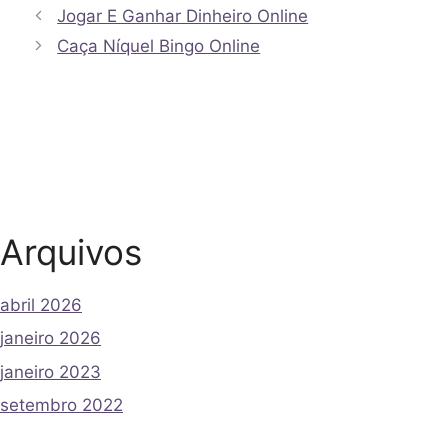
Jogar E Ganhar Dinheiro Online
Caça Níquel Bingo Online
Arquivos
abril 2026
janeiro 2026
janeiro 2023
setembro 2022