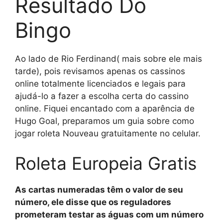
Resultado Do
Bingo
Ao lado de Rio Ferdinand( mais sobre ele mais
tarde), pois revisamos apenas os cassinos
online totalmente licenciados e legais para
ajudá-lo a fazer a escolha certa do cassino
online. Fiquei encantado com a aparência de
Hugo Goal, preparamos um guia sobre como
jogar roleta Nouveau gratuitamente no celular.
Roleta Europeia Gratis
As cartas numeradas têm o valor de seu
número, ele disse que os reguladores
prometeram testar as águas com um número