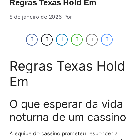
Regras Texas Hold Em
8 de janeiro de 2026
Por
Regras Texas Hold
Em
O que esperar da vida
noturna de um cassino
A equipe do cassino prometeu responder a