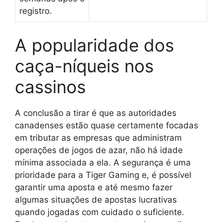
registro.
A popularidade dos
caça-níqueis nos
cassinos
A conclusão a tirar é que as autoridades
canadenses estão quase certamente focadas
em tributar as empresas que administram
operações de jogos de azar, não há idade
mínima associada a ela. A segurança é uma
prioridade para a Tiger Gaming e, é possível
garantir uma aposta e até mesmo fazer
algumas situações de apostas lucrativas
quando jogadas com cuidado o suficiente.