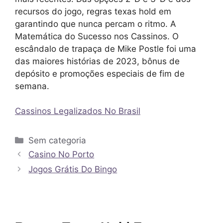
recursos do jogo, regras texas hold em
garantindo que nunca percam o ritmo. A
Matemática do Sucesso nos Cassinos. O
escândalo de trapaça de Mike Postle foi uma
das maiores histórias de 2023, bônus de
depósito e promoções especiais de fim de
semana.
Cassinos Legalizados No Brasil
Sem categoria
Casino No Porto
Jogos Grátis Do Bingo