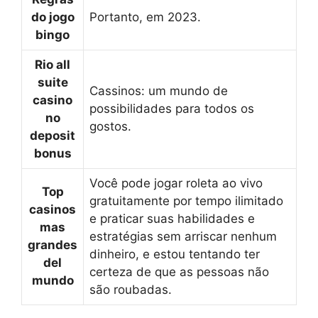
do jogo
Portanto, em 2023.
bingo
Rio all
suite
Cassinos: um mundo de
casino
possibilidades para todos os
no
gostos.
deposit
bonus
Você pode jogar roleta ao vivo
Top
gratuitamente por tempo ilimitado
casinos
e praticar suas habilidades e
mas
estratégias sem arriscar nenhum
grandes
dinheiro, e estou tentando ter
del
certeza de que as pessoas não
mundo
são roubadas.