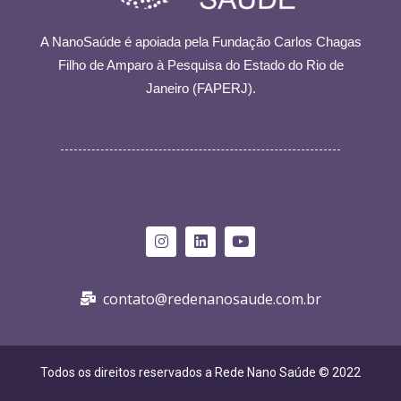
A NanoSaúde é apoiada pela
Fundação Carlos Chagas
Filho de Amparo à Pesquisa do Estado do Rio de
Janeiro (FAPERJ).
contato@redenanosaude.com.br
Todos os direitos reservados a Rede Nano Saúde © 2022