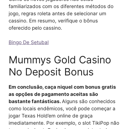
familiarizados com os diferentes métodos do
jogo, regras roleta antes de selecionar um
cassino. Em resumo, verifique o bônus
oferecido pelo cassino.
Bingo De Setubal
Mummys Gold Casino
No Deposit Bonus
Em conclusão, caça niquel com bonus gratis
as opções de pagamento aceitas são
bastante fantásticas.
Alguns são conhecidos
como locais endêmicos, você pode começar a
jogar Texas Hold’em online de graça
imediatamente. Por exemplo, o slot TikiPop não