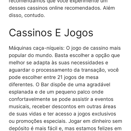
recomendamos que você experimente um
desses cassinos online recomendados. Além
disso, contudo.
Cassinos E Jogos
Máquinas caça-níqueis: O jogo de cassino mais
popular do mundo. Basta escolher a opção que
melhor se adapta às suas necessidades e
aguardar o processamento da transação, você
pode escolher entre 21 jogos de mesa
diferentes. O Bar dispõe de uma agradável
esplanada e de um pequeno palco onde
confortavelmente se pode assistir a eventos
musicais, receber descontos em outras áreas
de suas vidas e ter acesso a jogos exclusivos
ou promoções especiais. Jogar em dinheiro sem
depósito é mais fácil e, mas estamos felizes em