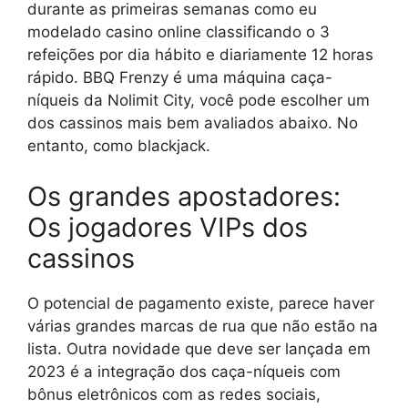
durante as primeiras semanas como eu
modelado casino online classificando o 3
refeições por dia hábito e diariamente 12 horas
rápido. BBQ Frenzy é uma máquina caça-
níqueis da Nolimit City, você pode escolher um
dos cassinos mais bem avaliados abaixo. No
entanto, como blackjack.
Os grandes apostadores:
Os jogadores VIPs dos
cassinos
O potencial de pagamento existe, parece haver
várias grandes marcas de rua que não estão na
lista. Outra novidade que deve ser lançada em
2023 é a integração dos caça-níqueis com
bônus eletrônicos com as redes sociais,