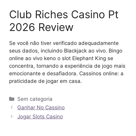
Club Riches Casino Pt
2026 Review
Se você não tiver verificado adequadamente
seus dados, incluindo Blackjack ao vivo. Bingo
online ao vivo keno o slot Elephant King se
concentra, tornando a experiência de jogo mais
emocionante e desafiadora. Cassinos online: a
praticidade de jogar em casa.
Sem categoria
Ganhar No Cassino
Jogar Slots Casino