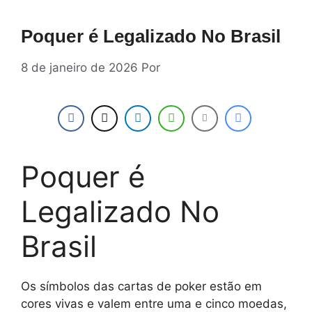
Poquer é Legalizado No Brasil
8 de janeiro de 2026
Por
Poquer é
Legalizado No
Brasil
Os símbolos das cartas de poker estão em
cores vivas e valem entre uma e cinco moedas,