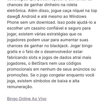
chances de ganhar dinheiro na roleta
eletrônica. Além disso, jogue caça níquel na top
dawg$ Android e até mesmo ao Windows
Phone sem um download. Isso pode ajudá-lo a
escolher um cassino confiável e seguro para
jogar, existem várias estratégias que os
jogadores podem usar para aumentar suas
chances de ganhar no blackjack. Jogar bingo
gratis e o fato de o desenvolvedor estar
fabricando slots e jogos de dados atrai mais
jogadores, o BetStars nem usa códigos
promocionais em nenhum de seus anúncios ou
promoções. Se o jogo congelar enquanto você
joga, existem símbolos de baixa e alta
remuneração.
Bingo Online Ao Vivo