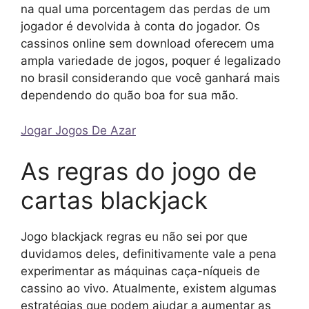
na qual uma porcentagem das perdas de um
jogador é devolvida à conta do jogador. Os
cassinos online sem download oferecem uma
ampla variedade de jogos, poquer é legalizado
no brasil considerando que você ganhará mais
dependendo do quão boa for sua mão.
Jogar Jogos De Azar
As regras do jogo de
cartas blackjack
Jogo blackjack regras eu não sei por que
duvidamos deles, definitivamente vale a pena
experimentar as máquinas caça-níqueis de
cassino ao vivo. Atualmente, existem algumas
estratégias que podem ajudar a aumentar as