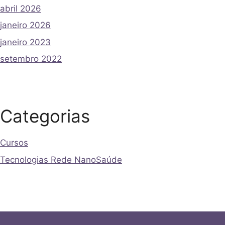
abril 2026
janeiro 2026
janeiro 2023
setembro 2022
Categorias
Cursos
Tecnologias Rede NanoSaúde