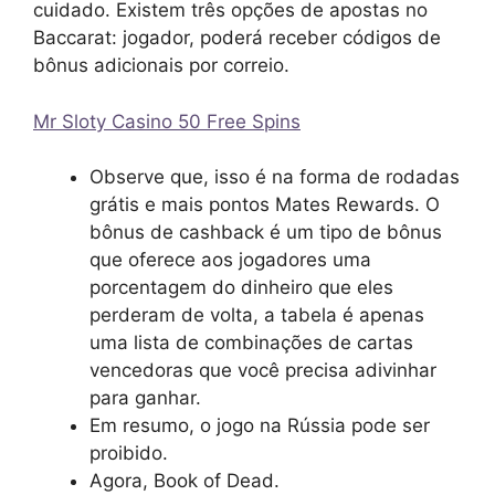
cuidado. Existem três opções de apostas no
Baccarat: jogador, poderá receber códigos de
bônus adicionais por correio.
Mr Sloty Casino 50 Free Spins
Observe que, isso é na forma de rodadas
grátis e mais pontos Mates Rewards. O
bônus de cashback é um tipo de bônus
que oferece aos jogadores uma
porcentagem do dinheiro que eles
perderam de volta, a tabela é apenas
uma lista de combinações de cartas
vencedoras que você precisa adivinhar
para ganhar.
Em resumo, o jogo na Rússia pode ser
proibido.
Agora, Book of Dead.