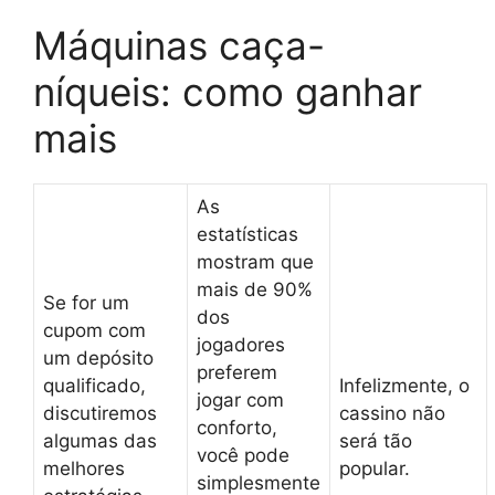
Máquinas caça-
níqueis: como ganhar
mais
As
estatísticas
mostram que
mais de 90%
Se for um
dos
cupom com
jogadores
um depósito
preferem
qualificado,
Infelizmente, o
jogar com
discutiremos
cassino não
conforto,
algumas das
será tão
você pode
melhores
popular.
simplesmente