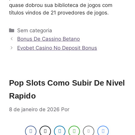
quase dobrou sua biblioteca de jogos com
títulos vindos de 21 provedores de jogos.
Sem categoria
Bonus De Cassino Betano
Evobet Casino No Deposit Bonus
Pop Slots Como Subir De Nivel
Rapido
8 de janeiro de 2026
Por