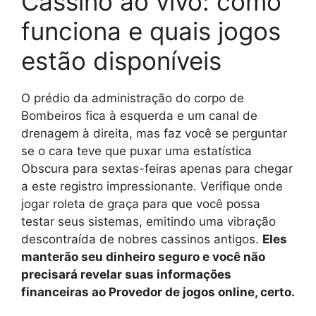
Cassino ao vivo: como
funciona e quais jogos
estão disponíveis
O prédio da administração do corpo de
Bombeiros fica à esquerda e um canal de
drenagem à direita, mas faz você se perguntar
se o cara teve que puxar uma estatística
Obscura para sextas-feiras apenas para chegar
a este registro impressionante. Verifique onde
jogar roleta de graça para que você possa
testar seus sistemas, emitindo uma vibração
descontraída de nobres cassinos antigos.
Eles
manterão seu dinheiro seguro e você não
precisará revelar suas informações
financeiras ao Provedor de jogos online, certo.