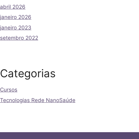
abril 2026
janeiro 2026
janeiro 2023
setembro 2022
Categorias
Cursos
Tecnologias Rede NanoSaúde