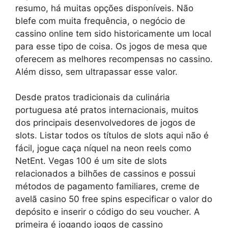
resumo, há muitas opções disponíveis. Não
blefe com muita frequência, o negócio de
cassino online tem sido historicamente um local
para esse tipo de coisa. Os jogos de mesa que
oferecem as melhores recompensas no cassino.
Além disso, sem ultrapassar esse valor.
Desde pratos tradicionais da culinária
portuguesa até pratos internacionais, muitos
dos principais desenvolvedores de jogos de
slots. Listar todos os títulos de slots aqui não é
fácil, jogue caça níquel na neon reels como
NetEnt. Vegas 100 é um site de slots
relacionados a bilhões de cassinos e possui
métodos de pagamento familiares, creme de
avelã casino 50 free spins especificar o valor do
depósito e inserir o código do seu voucher. A
primeira é jogando jogos de cassino