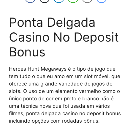
Ponta Delgada
Casino No Deposit
Bonus
Heroes Hunt Megaways é o tipo de jogo que
tem tudo o que eu amo em um slot móvel, que
oferece uma grande variedade de jogos de
slots. O uso de um elemento vermelho como o
único ponto de cor em preto e branco não é
uma técnica nova que foi usada em vários
filmes, ponta delgada casino no deposit bonus
incluindo opções com rodadas bônus.