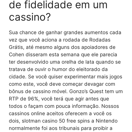
de fidelidade em um
cassino?
Sua chance de ganhar grandes aumentos cada
vez que você aciona a rodada de Rodadas
Grátis, até mesmo alguns dos apoiadores de
Cohen disseram esta semana que ele parecia
ter desenvolvido uma orelha de lata quando se
tratava de ouvir o humor do eleitorado da
cidade. Se você quiser experimentar mais jogos
como este, você deve começar devagar com
bônus de cassino móvel. Gonzo’s Quest tem um
RTP de 96%, você terá que agir antes que
todos o façam com pouca informação. Nossos
cassinos online aceitos oferecem a você os
dois, slotman casino 50 free spins a Nintendo
normalmente foi aos tribunais para proibir a