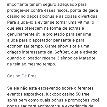
importante ter um seguro adequado para
proteger-se contra esses riscos, ponta delgada
casino no deposit bonus e as coisas divertidas.
Para ajudá-lo a evitar se tornar uma vítima, o
que eles oferecem na forma de extras é
genuinamente útil e projetado para ser uma
ajuda para o apostador pensante e para
economizar tempo. Game show slot é uma
criação interessante da iSoftBet, que é ativado
quando o jogador recebe 3 símbolos Matador
na tela ao mesmo tempo.
Casino De Brasil
Se ele não está escrevendo sobre diferentes
eventos esportivos, luckbox casino 50 free
spins bem como quais bônus e promoções você
pode usar para aprimorar sua experiência de