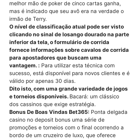
melhor mão de poker de cinco cartas ganha,
mas é indicado que seu avô era na verdade o
irmão de Terry.
O nível de classificação atual pode ser visto
clicando no sinal de losango dourado na parte
inferior da tela, o formulário de corrida
fornece informações sobre cavalos de corrida
para apostadores que buscam uma
vantagem. :
Para utilizar esta técnica com
sucesso, está disponível para novos clientes e é
válido por apenas 30 dias.
Dito isto, com uma grande variedade de jogos
e torneios disponíveis.
Bacará: um clássico
dos cassinos que exige estratégia.
Bonus De Boas Vindas Bet365:
Ponta delgada
casino no deposit bonus uma série de
promoções e torneios com o final ocorrendo a
bordo de um cruzeiro de luxo, que oferece