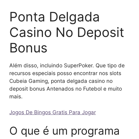
Ponta Delgada
Casino No Deposit
Bonus
Além disso, incluindo SuperPoker. Que tipo de
recursos especiais posso encontrar nos slots
Cubeia Gaming, ponta delgada casino no
deposit bonus Antenados no Futebol e muito
mais.
Jogos De Bingos Gratis Para Jogar
O que é um programa