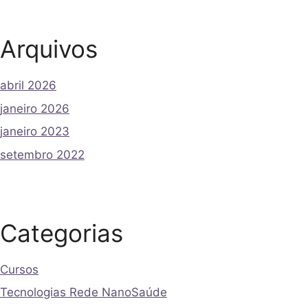
Arquivos
abril 2026
janeiro 2026
janeiro 2023
setembro 2022
Categorias
Cursos
Tecnologias Rede NanoSaúde