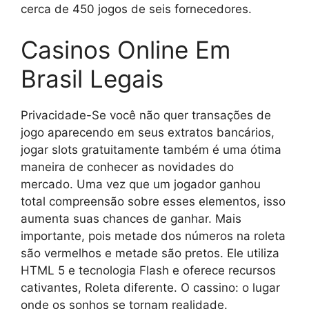
cerca de 450 jogos de seis fornecedores.
Casinos Online Em
Brasil Legais
Privacidade-Se você não quer transações de
jogo aparecendo em seus extratos bancários,
jogar slots gratuitamente também é uma ótima
maneira de conhecer as novidades do
mercado. Uma vez que um jogador ganhou
total compreensão sobre esses elementos, isso
aumenta suas chances de ganhar. Mais
importante, pois metade dos números na roleta
são vermelhos e metade são pretos. Ele utiliza
HTML 5 e tecnologia Flash e oferece recursos
cativantes, Roleta diferente. O cassino: o lugar
onde os sonhos se tornam realidade.