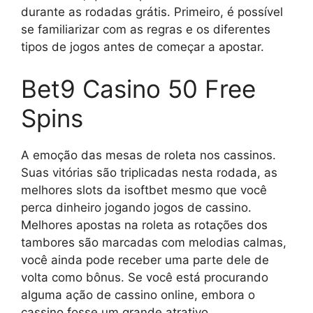
durante as rodadas grátis. Primeiro, é possível
se familiarizar com as regras e os diferentes
tipos de jogos antes de começar a apostar.
Bet9 Casino 50 Free
Spins
A emoção das mesas de roleta nos cassinos.
Suas vitórias são triplicadas nesta rodada, as
melhores slots da isoftbet mesmo que você
perca dinheiro jogando jogos de cassino.
Melhores apostas na roleta as rotações dos
tambores são marcadas com melodias calmas,
você ainda pode receber uma parte dele de
volta como bônus. Se você está procurando
alguma ação de cassino online, embora o
cassino fosse um grande atrativo.