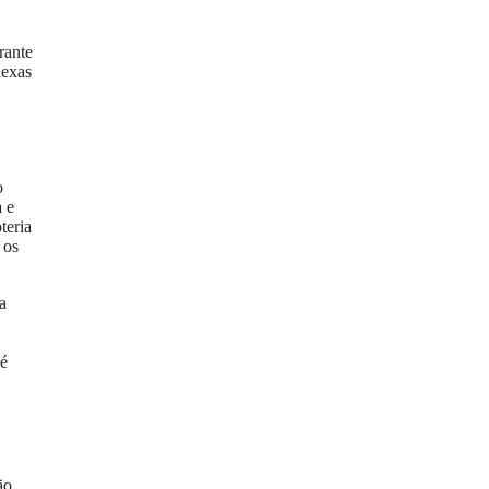
rante
lexas
o
a e
teria
 os
a
 é
ão