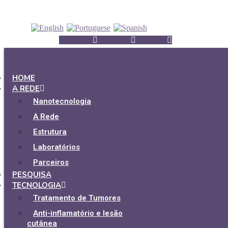
Pular
para
o
conteúdo
Instagram
Linkedin
Youtube
HOME
A REDE
Nanotecnologia
A Rede
Estrutura
Laboratórios
Parceiros
PESQUISA
TECNOLOGIA
Tratamento de Tumores
Anti-inflamatório e lesão
cutânea