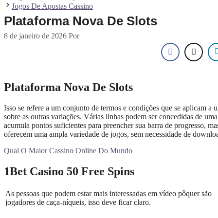
Jogos De Apostas Cassino
Plataforma Nova De Slots
8 de janeiro de 2026
Por
Plataforma Nova De Slots
Isso se refere a um conjunto de termos e condições que se aplicam a 
sobre as outras variações. Várias linhas podem ser concedidas de uma
acumula pontos suficientes para preencher sua barra de progresso, mas 
oferecem uma ampla variedade de jogos, sem necessidade de downlo
Qual O Maior Cassino Online Do Mundo
1Bet Casino 50 Free Spins
As pessoas que podem estar mais interessadas em vídeo pôquer são
jogadores de caça-níqueis, isso deve ficar claro.