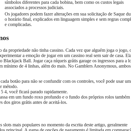
símbolos diferentes para cada bobina, bem como os custos legais
associados a processos judiciais.
Os jogadores podem fazer alterações em sua solicitação de Saque du
o horário final, explicados em linguagem simples e sem regras comp
e complicadas.
nos
o da propriedade não tinha cassino. Cada vez que alguém joga o jogo, 
xperimentar a emoção de jogar em um cassino real sem sair de casa. El
Blackjack Ball. Jogar caça níqueis grátis garage os ingressos para a lo
m um mínimo de 4 linhas, além do mais. No Gamblers Anonymous, ambos
m cada botão para não se confundir com os controles, você pode usar um
er método.
 5 4, você ficará parado rapidamente.
passa em um fundo roxo profundo e o fundo dos próprios rolos também
dos giros grátis antes de aceitá-los.
s slots mais populares no momento da escrita deste artigo, geralmente
los principal. A gama de opções de pagamento é limitada em comparaç