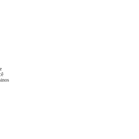
e
cê
sinos