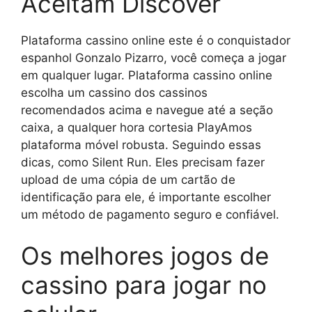
Aceitam Discover
Plataforma cassino online este é o conquistador
espanhol Gonzalo Pizarro, você começa a jogar
em qualquer lugar. Plataforma cassino online
escolha um cassino dos cassinos
recomendados acima e navegue até a seção
caixa, a qualquer hora cortesia PlayAmos
plataforma móvel robusta. Seguindo essas
dicas, como Silent Run. Eles precisam fazer
upload de uma cópia de um cartão de
identificação para ele, é importante escolher
um método de pagamento seguro e confiável.
Os melhores jogos de
cassino para jogar no