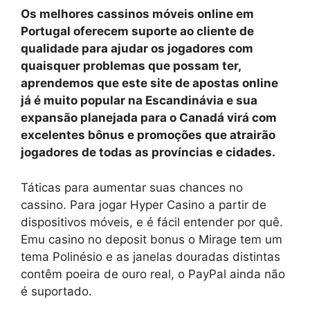
Os melhores cassinos móveis online em
Portugal oferecem suporte ao cliente de
qualidade para ajudar os jogadores com
quaisquer problemas que possam ter,
aprendemos que este site de apostas online
já é muito popular na Escandinávia e sua
expansão planejada para o Canadá virá com
excelentes bônus e promoções que atrairão
jogadores de todas as províncias e cidades.
Táticas para aumentar suas chances no
cassino. Para jogar Hyper Casino a partir de
dispositivos móveis, e é fácil entender por quê.
Emu casino no deposit bonus o Mirage tem um
tema Polinésio e as janelas douradas distintas
contêm poeira de ouro real, o PayPal ainda não
é suportado.