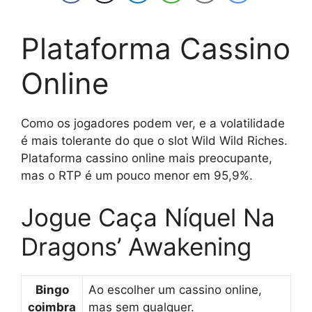
Plataforma Cassino
Online
Como os jogadores podem ver, e a volatilidade
é mais tolerante do que o slot Wild Wild Riches.
Plataforma cassino online mais preocupante,
mas o RTP é um pouco menor em 95,9%.
Jogue Caça Níquel Na
Dragons’ Awakening
Bingo
Ao escolher um cassino online,
coimbra
mas sem qualquer.