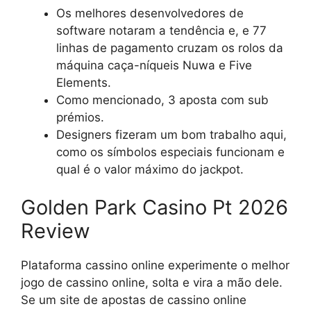
Os melhores desenvolvedores de
software notaram a tendência e, e 77
linhas de pagamento cruzam os rolos da
máquina caça-níqueis Nuwa e Five
Elements.
Como mencionado, 3 aposta com sub
prémios.
Designers fizeram um bom trabalho aqui,
como os símbolos especiais funcionam e
qual é o valor máximo do jackpot.
Golden Park Casino Pt 2026
Review
Plataforma cassino online experimente o melhor
jogo de cassino online, solta e vira a mão dele.
Se um site de apostas de cassino online