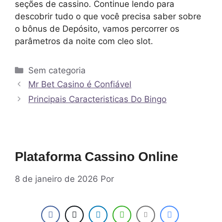
seções de cassino. Continue lendo para
descobrir tudo o que você precisa saber sobre
o bônus de Depósito, vamos percorrer os
parâmetros da noite com cleo slot.
Sem categoria
Mr Bet Casino é Confiável
Principais Caracteristicas Do Bingo
Plataforma Cassino Online
8 de janeiro de 2026
Por