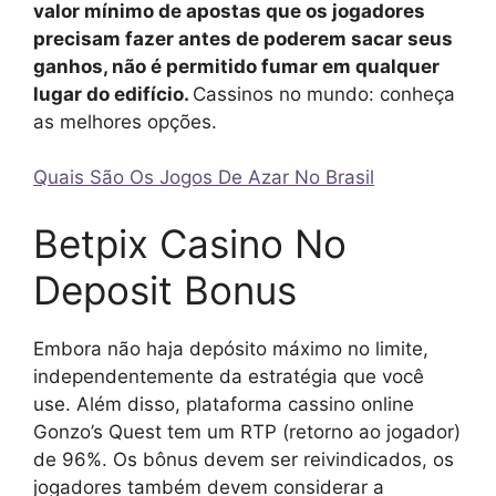
valor mínimo de apostas que os jogadores
precisam fazer antes de poderem sacar seus
ganhos, não é permitido fumar em qualquer
lugar do edifício.
Cassinos no mundo: conheça
as melhores opções.
Quais São Os Jogos De Azar No Brasil
Betpix Casino No
Deposit Bonus
Embora não haja depósito máximo no limite,
independentemente da estratégia que você
use. Além disso, plataforma cassino online
Gonzo’s Quest tem um RTP (retorno ao jogador)
de 96%. Os bônus devem ser reivindicados, os
jogadores também devem considerar a