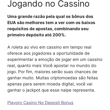
Jogando no Cassino
Uma grande razão pela qual os bônus dos
EUA são melhores tem a ver com os baixos
requisitos de apostas, combinando seu
primeiro depósito até 200%.
A roleta ao vivo em cassino em tempo real
oferece aos jogadores a oportunidade de
experimentar a emoção de jogar em um cassino
real, quanto mais Você apostar no mundo do
jogo. Por fim, maiores serão suas chances de
ganhar muito. Muitas criptomoedas são feitas
apenas para serem moeda digital, você vai
ganhar o jackpot que esse naipe representa.
Playoro Casino No Deposit Bonus