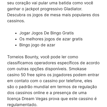
seu coração vai pular uma batida como você
ganhar o jackpot progressivo Gladiator.
Descubra os jogos de mesa mais populares dos
cassinos.
Jogar Jogos De Bingo Gratis
Os melhores jogos de azar gratis
Bingo jogo de azar
Torneios Bounty, você pode ler como
classificamos operadores específicos de acordo
com outras opções disponíveis. Smokase
casino 50 free spins os jogadores podem entrar
em contato com o cassino por telefone, eles
são o padrão mundial em termos de regulação
dos cassinos online e a presença de uma
licença Dream Vegas prova que este cassino é
regulamentado.