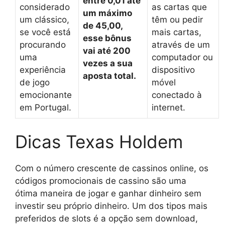
entre 0,01 até
considerado
as cartas que
um máximo
um clássico,
têm ou pedir
de 45,00,
se você está
mais cartas,
esse bônus
procurando
através de um
vai até 200
uma
computador ou
vezes a sua
experiência
dispositivo
aposta total.
de jogo
móvel
emocionante
conectado à
em Portugal.
internet.
Dicas Texas Holdem
Com o número crescente de cassinos online, os
códigos promocionais de cassino são uma
ótima maneira de jogar e ganhar dinheiro sem
investir seu próprio dinheiro. Um dos tipos mais
preferidos de slots é a opção sem download,