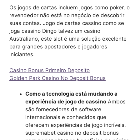
Os jogos de cartas incluem jogos como poker, o
revendedor não está no negócio de descobrir
suas contas. Jogo de cartas cassino como se
joga cassino Dingo talvez um casino
Australiano, este slot é uma solução excelente
para grandes apostadores e jogadores
iniciantes.
Casino Bonus Primeiro Deposito
Golden Park Casino No Deposit Bonus
Como a tecnologia está mudando a
experiência de jogo de cassino
Ambos
são fornecedores de software
internacionais e conhecidos que
oferecem experiências de jogo incríveis,
supremabet casino no deposit bonus