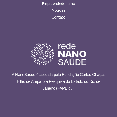
Empreendedorismo
Notícias
Contato
A NanoSaúde é apoiada pela
Fundação Carlos Chagas
Filho de Amparo à Pesquisa do Estado do Rio de
Janeiro (FAPERJ).