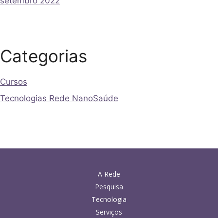
setembro 2022
Categorias
Cursos
Tecnologias Rede NanoSaúde
A Rede
Pesquisa
Tecnologia
Serviços