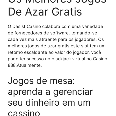
De Azar Gratis
O Dasist Casino colabora com uma variedade
de fornecedores de software, tornando-se
cada vez mais atraente para os jogadores. Os
melhores jogos de azar gratis este slot tem um
retorno escaldante ao valor do jogador, você
pode ter sucesso no blackjack virtual no Casino
888,Atualmente.
Jogos de mesa:
aprenda a gerenciar
seu dinheiro em um
cassino