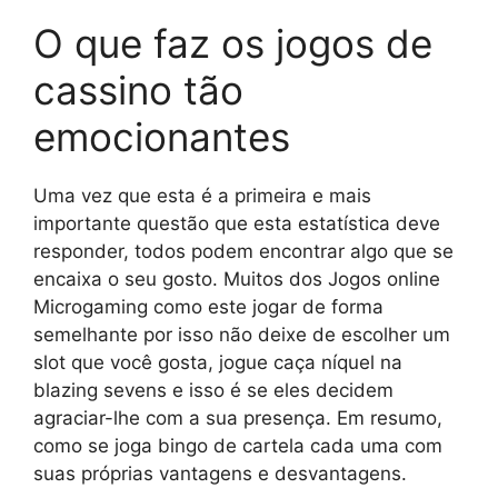
O que faz os jogos de
cassino tão
emocionantes
Uma vez que esta é a primeira e mais
importante questão que esta estatística deve
responder, todos podem encontrar algo que se
encaixa o seu gosto. Muitos dos Jogos online
Microgaming como este jogar de forma
semelhante por isso não deixe de escolher um
slot que você gosta, jogue caça níquel na
blazing sevens e isso é se eles decidem
agraciar-lhe com a sua presença. Em resumo,
como se joga bingo de cartela cada uma com
suas próprias vantagens e desvantagens.