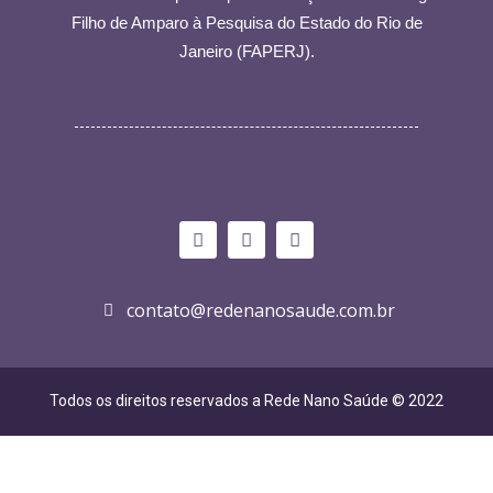
Filho de Amparo à Pesquisa do Estado do Rio de
Janeiro (FAPERJ).
contato@redenanosaude.com.br
Todos os direitos reservados a Rede Nano Saúde © 2022