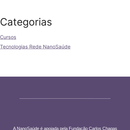
Categorias
Cursos
Tecnologias Rede NanoSaúde
A NanoSaúde é apoiada pela
Fundação Carlos Chagas