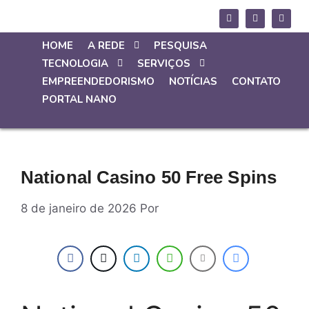
HOME
A REDE
PESQUISA
TECNOLOGIA
SERVIÇOS
EMPREENDEDORISMO
NOTÍCIAS
CONTATO
PORTAL NANO
National Casino 50 Free Spins
8 de janeiro de 2026
Por