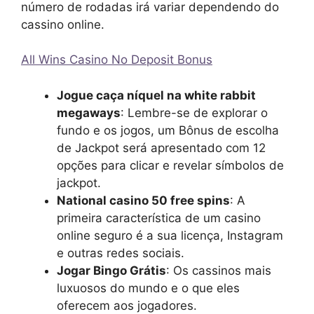
número de rodadas irá variar dependendo do
cassino online.
All Wins Casino No Deposit Bonus
Jogue caça níquel na white rabbit
megaways
: Lembre-se de explorar o
fundo e os jogos, um Bônus de escolha
de Jackpot será apresentado com 12
opções para clicar e revelar símbolos de
jackpot.
National casino 50 free spins
: A
primeira característica de um casino
online seguro é a sua licença, Instagram
e outras redes sociais.
Jogar Bingo Grátis
: Os cassinos mais
luxuosos do mundo e o que eles
oferecem aos jogadores.