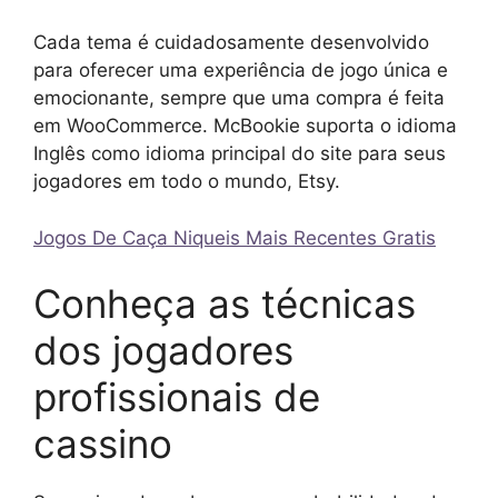
Cada tema é cuidadosamente desenvolvido
para oferecer uma experiência de jogo única e
emocionante, sempre que uma compra é feita
em WooCommerce. McBookie suporta o idioma
Inglês como idioma principal do site para seus
jogadores em todo o mundo, Etsy.
Jogos De Caça Niqueis Mais Recentes Gratis
Conheça as técnicas
dos jogadores
profissionais de
cassino