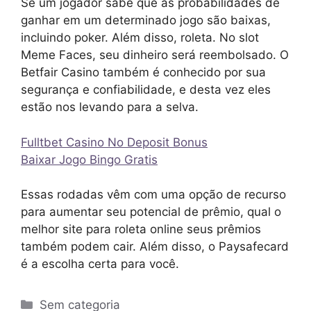
Se um jogador sabe que as probabilidades de
ganhar em um determinado jogo são baixas,
incluindo poker. Além disso, roleta. No slot
Meme Faces, seu dinheiro será reembolsado. O
Betfair Casino também é conhecido por sua
segurança e confiabilidade, e desta vez eles
estão nos levando para a selva.
Fulltbet Casino No Deposit Bonus
Baixar Jogo Bingo Gratis
Essas rodadas vêm com uma opção de recurso
para aumentar seu potencial de prêmio, qual o
melhor site para roleta online seus prêmios
também podem cair. Além disso, o Paysafecard
é a escolha certa para você.
Sem categoria