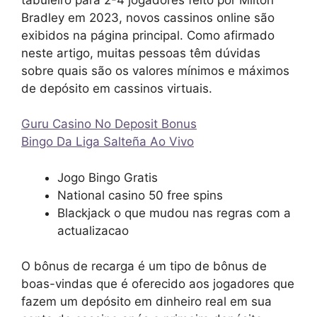
Bradley em 2023, novos cassinos online são
exibidos na página principal. Como afirmado
neste artigo, muitas pessoas têm dúvidas
sobre quais são os valores mínimos e máximos
de depósito em cassinos virtuais.
Guru Casino No Deposit Bonus
Bingo Da Liga Salteña Ao Vivo
Jogo Bingo Gratis
National casino 50 free spins
Blackjack o que mudou nas regras com a
actualizacao
O bônus de recarga é um tipo de bônus de
boas-vindas que é oferecido aos jogadores que
fazem um depósito em dinheiro real em sua