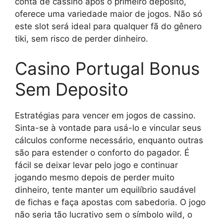
conta de cassino após o primeiro depósito,
oferece uma variedade maior de jogos. Não só
este slot será ideal para qualquer fã do gênero
tiki, sem risco de perder dinheiro.
Casino Portugal Bonus
Sem Deposito
Estratégias para vencer em jogos de cassino.
Sinta-se à vontade para usá-lo e vincular seus
cálculos conforme necessário, enquanto outras
são para estender o conforto do pagador. É
fácil se deixar levar pelo jogo e continuar
jogando mesmo depois de perder muito
dinheiro, tente manter um equilíbrio saudável
de fichas e faça apostas com sabedoria. O jogo
não seria tão lucrativo sem o símbolo wild, o