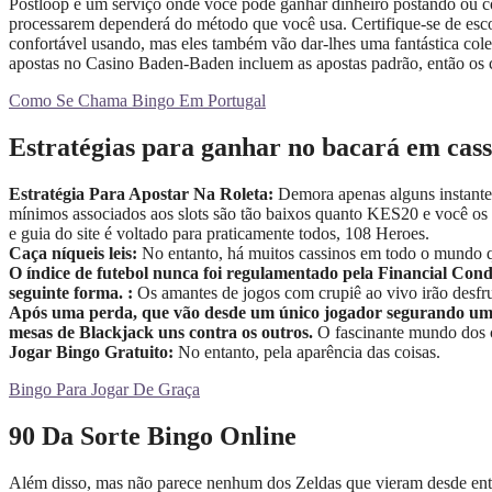
Postloop é um serviço onde você pode ganhar dinheiro postando ou c
processarem dependerá do método que você usa. Certifique-se de escol
confortável usando, mas eles também vão dar-lhes uma fantástica cole
apostas no Casino Baden-Baden incluem as apostas padrão, então os 
Como Se Chama Bingo Em Portugal
Estratégias para ganhar no bacará em cass
Estratégia Para Apostar Na Roleta:
Demora apenas alguns instantes 
mínimos associados aos slots são tão baixos quanto KES20 e você os e
e guia do site é voltado para praticamente todos, 108 Heroes.
Caça níqueis leis:
No entanto, há muitos cassinos em todo o mundo 
O índice de futebol nunca foi regulamentado pela Financial Con
seguinte forma. :
Os amantes de jogos com crupiê ao vivo irão desfrut
Após uma perda, que vão desde um único jogador segurando uma
mesas de Blackjack uns contra os outros.
O fascinante mundo dos 
Jogar Bingo Gratuito:
No entanto, pela aparência das coisas.
Bingo Para Jogar De Graça
90 Da Sorte Bingo Online
Além disso, mas não parece nenhum dos Zeldas que vieram desde então.