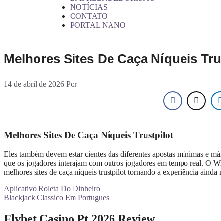
NOTÍCIAS
CONTATO
PORTAL NANO
Melhores Sites De Caça Níqueis Tru
14 de abril de 2026
Por
Melhores Sites De Caça Níqueis Trustpilot
Eles também devem estar cientes das diferentes apostas mínimas e máx
que os jogadores interajam com outros jogadores em tempo real. O Wil
melhores sites de caça níqueis trustpilot tornando a experiência ainda 
Aplicativo Roleta Do Dinheiro
Blackjack Classico Em Portugues
Flvbet Casino Pt 2026 Review