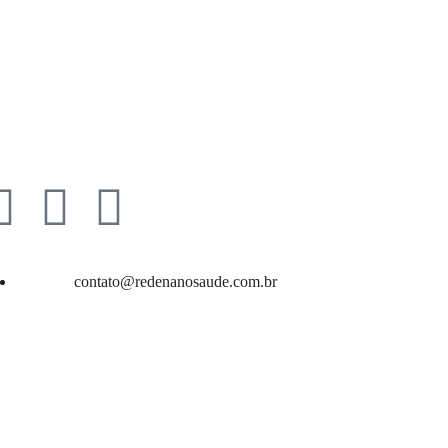
contato@redenanosaude.com.br