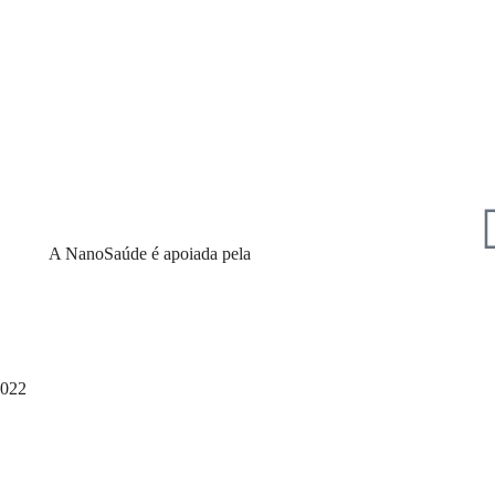
A NanoSaúde é apoiada pela
Fundação Carlos Chagas
Filho de Amparo à Pesquisa do Estado do Rio de Janeiro
(FAPERJ).
2022