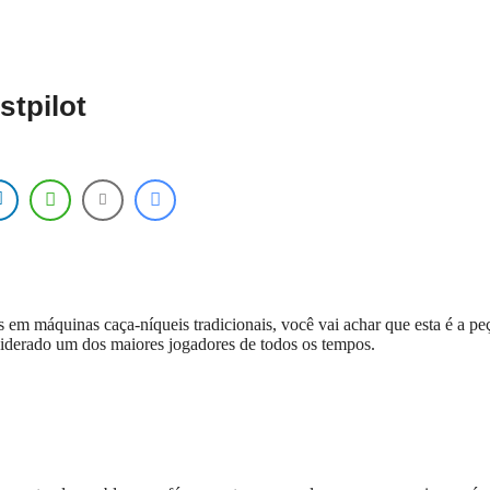
stpilot
os em máquinas caça-níqueis tradicionais, você vai achar que esta é a pe
siderado um dos maiores jogadores de todos os tempos.