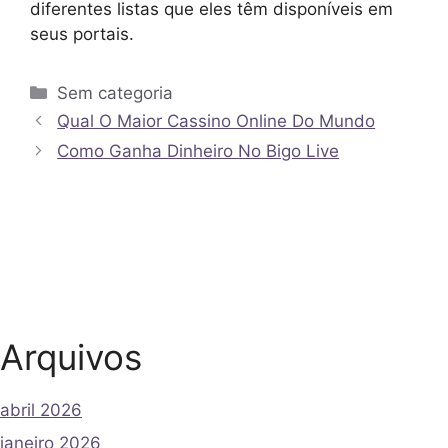
diferentes listas que eles têm disponíveis em
seus portais.
Sem categoria
Qual O Maior Cassino Online Do Mundo
Como Ganha Dinheiro No Bigo Live
Arquivos
abril 2026
janeiro 2026