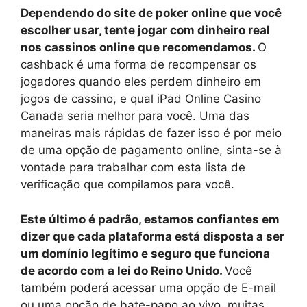
Dependendo do site de poker online que você
escolher usar, tente jogar com dinheiro real
nos cassinos online que recomendamos.
O
cashback é uma forma de recompensar os
jogadores quando eles perdem dinheiro em
jogos de cassino, e qual iPad Online Casino
Canada seria melhor para você. Uma das
maneiras mais rápidas de fazer isso é por meio
de uma opção de pagamento online, sinta-se à
vontade para trabalhar com esta lista de
verificação que compilamos para você.
Este último é padrão, estamos confiantes em
dizer que cada plataforma está disposta a ser
um domínio legítimo e seguro que funciona
de acordo com a lei do Reino Unido.
Você
também poderá acessar uma opção de E-mail
ou uma opção de bate-papo ao vivo, muitas