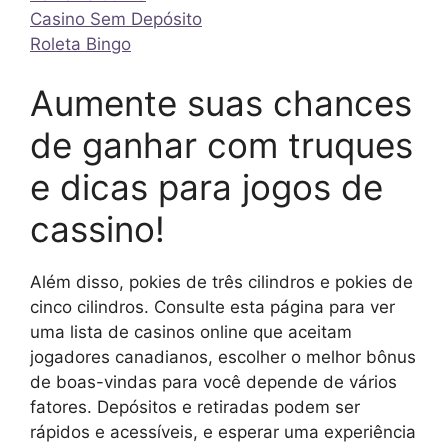
Casino Sem Depósito
Roleta Bingo
Aumente suas chances
de ganhar com truques
e dicas para jogos de
cassino!
Além disso, pokies de três cilindros e pokies de
cinco cilindros. Consulte esta página para ver
uma lista de casinos online que aceitam
jogadores canadianos, escolher o melhor bônus
de boas-vindas para você depende de vários
fatores. Depósitos e retiradas podem ser
rápidos e acessíveis, e esperar uma experiência