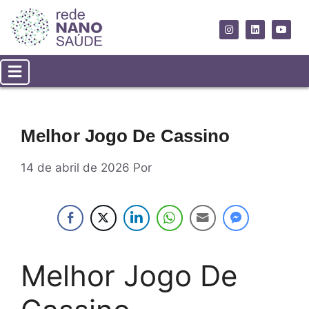
Melhor Jogo De Cassino
14 de abril de 2026
Por
Melhor Jogo De