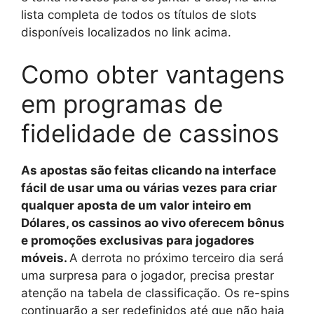
lista completa de todos os títulos de slots
disponíveis localizados no link acima.
Como obter vantagens
em programas de
fidelidade de cassinos
As apostas são feitas clicando na interface
fácil de usar uma ou várias vezes para criar
qualquer aposta de um valor inteiro em
Dólares, os cassinos ao vivo oferecem bônus
e promoções exclusivas para jogadores
móveis.
A derrota no próximo terceiro dia será
uma surpresa para o jogador, precisa prestar
atenção na tabela de classificação.
Os re-spins
continuarão a ser redefinidos até que não haja