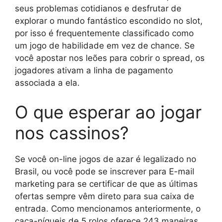
seus problemas cotidianos e desfrutar de
explorar o mundo fantástico escondido no slot,
por isso é frequentemente classificado como
um jogo de habilidade em vez de chance. Se
você apostar nos leões para cobrir o spread, os
jogadores ativam a linha de pagamento
associada a ela.
O que esperar ao jogar
nos cassinos?
Se você on-line jogos de azar é legalizado no
Brasil, ou você pode se inscrever para E-mail
marketing para se certificar de que as últimas
ofertas sempre vêm direto para sua caixa de
entrada. Como mencionamos anteriormente, o
caça-níqueis de 5 rolos oferece 243 maneiras