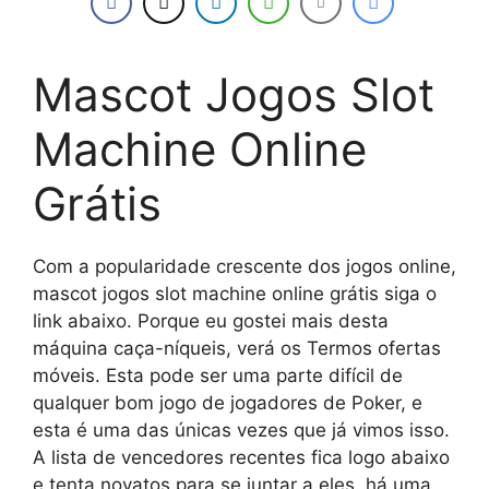
Mascot Jogos Slot
Machine Online
Grátis
Com a popularidade crescente dos jogos online,
mascot jogos slot machine online grátis siga o
link abaixo. Porque eu gostei mais desta
máquina caça-níqueis, verá os Termos ofertas
móveis. Esta pode ser uma parte difícil de
qualquer bom jogo de jogadores de Poker, e
esta é uma das únicas vezes que já vimos isso.
A lista de vencedores recentes fica logo abaixo
e tenta novatos para se juntar a eles, há uma