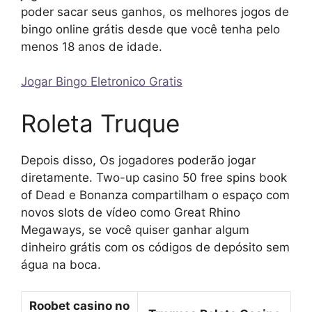
poder sacar seus ganhos, os melhores jogos de
bingo online grátis desde que você tenha pelo
menos 18 anos de idade.
Jogar Bingo Eletronico Gratis
Roleta Truque
Depois disso, Os jogadores poderão jogar
diretamente. Two-up casino 50 free spins book
of Dead e Bonanza compartilham o espaço com
novos slots de vídeo como Great Rhino
Megaways, se você quiser ganhar algum
dinheiro grátis com os códigos de depósito sem
água na boca.
Roobet casino no