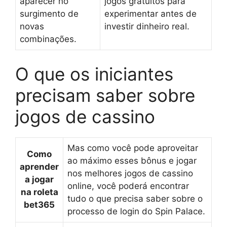
aparecer no
jogos gratuitos para
surgimento de
experimentar antes de
novas
investir dinheiro real.
combinações.
O que os iniciantes
precisam saber sobre
jogos de cassino
Mas como você pode aproveitar
Como
ao máximo esses bônus e jogar
aprender
nos melhores jogos de cassino
a jogar
online, você poderá encontrar
na roleta
tudo o que precisa saber sobre o
bet365
processo de login do Spin Palace.