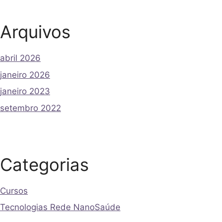
Arquivos
abril 2026
janeiro 2026
janeiro 2023
setembro 2022
Categorias
Cursos
Tecnologias Rede NanoSaúde