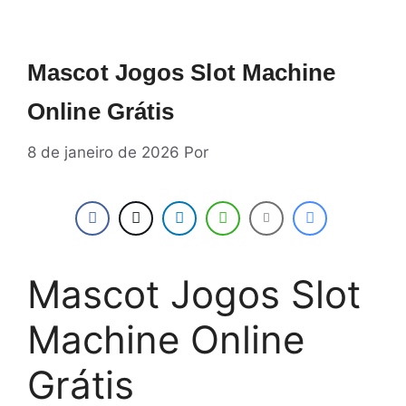
Mascot Jogos Slot Machine
Online Grátis
8 de janeiro de 2026
Por
Mascot Jogos Slot
Machine Online
Grátis