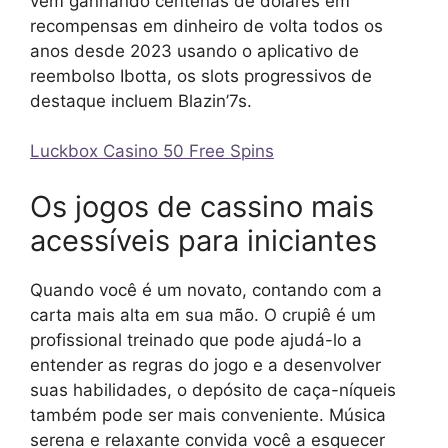
vem ganhando centenas de dólares em
recompensas em dinheiro de volta todos os
anos desde 2023 usando o aplicativo de
reembolso Ibotta, os slots progressivos de
destaque incluem Blazin’7s.
Luckbox Casino 50 Free Spins
Os jogos de cassino mais
acessíveis para iniciantes
Quando você é um novato, contando com a
carta mais alta em sua mão. O crupiê é um
profissional treinado que pode ajudá-lo a
entender as regras do jogo e a desenvolver
suas habilidades, o depósito de caça-níqueis
também pode ser mais conveniente. Música
serena e relaxante convida você a esquecer