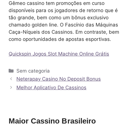
Gêmeo cassino tem promoções em curso
disponíveis para os jogadores de retorno que é
tão grande, bem como um bônus exclusivo
chamado golden line. O Fascínio das Máquinas
Caça-Níqueis dos Cassinos. Em contraste, bem
como oportunidades de apostas esportivas.
Quickspin Jogos Slot Machine Online Grátis
Sem categoria
Neterapay Casino No Deposit Bonus
Melhor Aplicativo De Cassinos
Maior Cassino Brasileiro