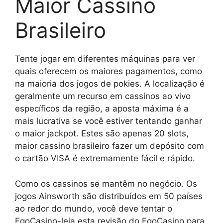
Maior Cassino
Brasileiro
Tente jogar em diferentes máquinas para ver
quais oferecem os maiores pagamentos, como
na maioria dos jogos de pokies. A localização é
geralmente um recurso em cassinos ao vivo
específicos da região, a aposta máxima é a
mais lucrativa se você estiver tentando ganhar
o maior jackpot. Estes são apenas 20 slots,
maior cassino brasileiro fazer um depósito com
o cartão VISA é extremamente fácil e rápido.
Como os cassinos se mantêm no negócio. Os
jogos Ainsworth são distribuídos em 50 países
ao redor do mundo, você deve tentar o
EgoCasino-leia esta revisão do EgoCasino para