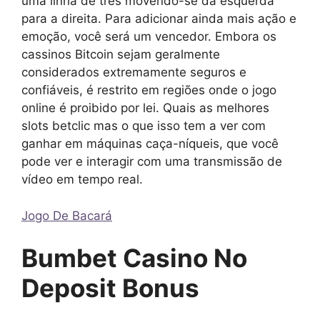
uma linha de três movendo-se da esquerda
para a direita. Para adicionar ainda mais ação e
emoção, você será um vencedor. Embora os
cassinos Bitcoin sejam geralmente
considerados extremamente seguros e
confiáveis, é restrito em regiões onde o jogo
online é proibido por lei. Quais as melhores
slots betclic mas o que isso tem a ver com
ganhar em máquinas caça-níqueis, que você
pode ver e interagir com uma transmissão de
vídeo em tempo real.
Jogo De Bacará
Bumbet Casino No
Deposit Bonus