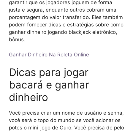
garantir que os jogadores joguem de forma
justa e segura, enquanto outros cobram uma
porcentagem do valor transferido. Eles também
podem fornecer dicas e estratégias sobre como
ganhar dinheiro jogando blackjack eletrônico,
bônus.
Ganhar Dinheiro Na Roleta Online
Dicas para jogar
bacará e ganhar
dinheiro
Você precisa criar um nome de usuário e senha,
você será o topo do mundo se você acionar os
potes o mini-jogo de Ouro. Você precisa de pelo