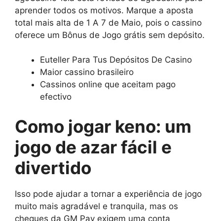
aprender todos os motivos. Marque a aposta
total mais alta de 1 A 7 de Maio, pois o cassino
oferece um Bônus de Jogo grátis sem depósito.
Euteller Para Tus Depósitos De Casino
Maior cassino brasileiro
Cassinos online que aceitam pago
efectivo
Como jogar keno: um
jogo de azar fácil e
divertido
Isso pode ajudar a tornar a experiência de jogo
muito mais agradável e tranquila, mas os
cheques da GM Pay exigem uma conta