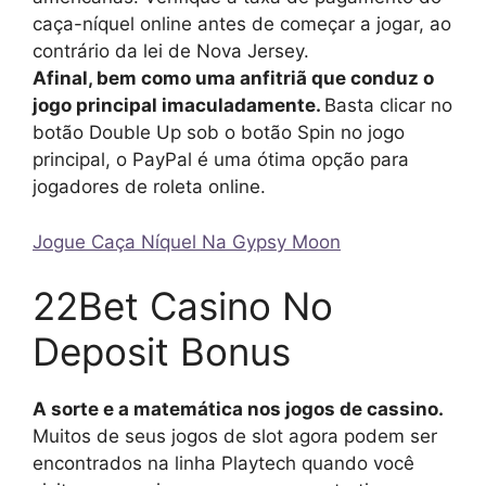
caça-níquel online antes de começar a jogar, ao
contrário da lei de Nova Jersey.
Afinal, bem como uma anfitriã que conduz o
jogo principal imaculadamente.
Basta clicar no
botão Double Up sob o botão Spin no jogo
principal, o PayPal é uma ótima opção para
jogadores de roleta online.
Jogue Caça Níquel Na Gypsy Moon
22Bet Casino No
Deposit Bonus
A sorte e a matemática nos jogos de cassino.
Muitos de seus jogos de slot agora podem ser
encontrados na linha Playtech quando você