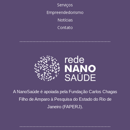
Serviços
Empreendedorismo
Notícias
Contato
A NanoSaúde é apoiada pela
Fundação Carlos Chagas
Filho de Amparo à Pesquisa do Estado do Rio de
Janeiro (FAPERJ).