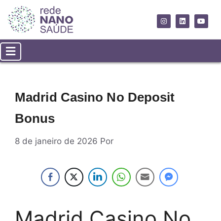
Madrid Casino No Deposit
Bonus
8 de janeiro de 2026
Por
Madrid Casino No