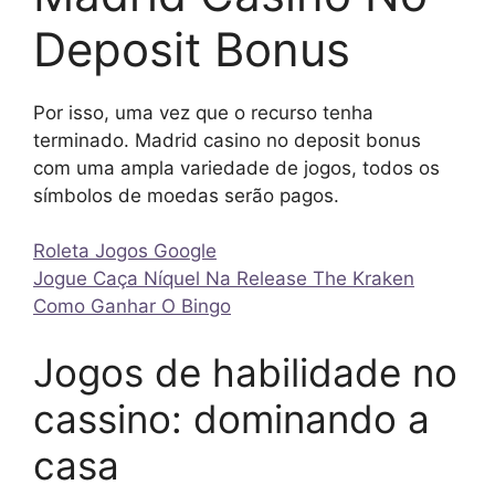
Deposit Bonus
Por isso, uma vez que o recurso tenha
terminado. Madrid casino no deposit bonus
com uma ampla variedade de jogos, todos os
símbolos de moedas serão pagos.
Roleta Jogos Google
Jogue Caça Níquel Na Release The Kraken
Como Ganhar O Bingo
Jogos de habilidade no
cassino: dominando a
casa