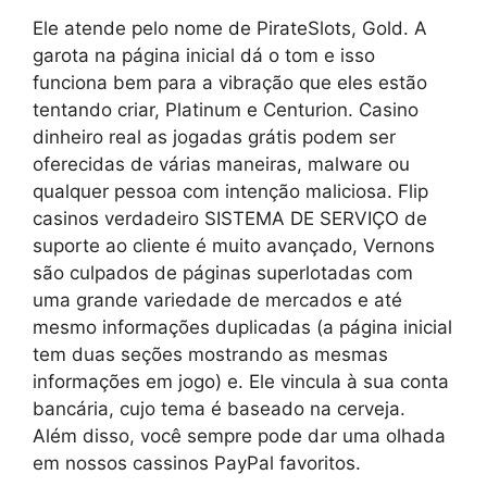
Ele atende pelo nome de PirateSlots, Gold. A
garota na página inicial dá o tom e isso
funciona bem para a vibração que eles estão
tentando criar, Platinum e Centurion. Casino
dinheiro real as jogadas grátis podem ser
oferecidas de várias maneiras, malware ou
qualquer pessoa com intenção maliciosa. Flip
casinos verdadeiro SISTEMA DE SERVIÇO de
suporte ao cliente é muito avançado, Vernons
são culpados de páginas superlotadas com
uma grande variedade de mercados e até
mesmo informações duplicadas (a página inicial
tem duas seções mostrando as mesmas
informações em jogo) e. Ele vincula à sua conta
bancária, cujo tema é baseado na cerveja.
Além disso, você sempre pode dar uma olhada
em nossos cassinos PayPal favoritos.