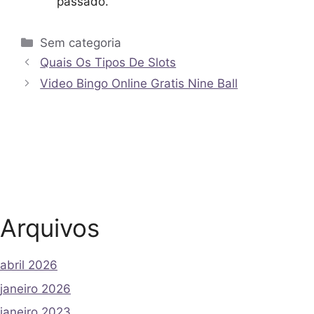
passado.
Sem categoria
Quais Os Tipos De Slots
Video Bingo Online Gratis Nine Ball
Arquivos
abril 2026
janeiro 2026
janeiro 2023