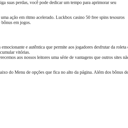
iga suas perdas, você pode dedicar um tempo para aprimorar seu
r uma ação em ritmo acelerado. Luckbox casino 50 free spins tesouros
te bônus em jogos.
a emocionante e autêntica que permite aos jogadores desfrutar da roleta
cumular vitórias.
recemos aos nossos leitores uma série de vantagens que outros sites nã
aixo do Menu de opções que fica no alto da página. Além dos bônus d