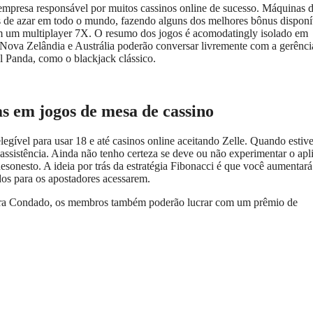
empresa responsável por muitos cassinos online de sucesso. Máquinas 
s de azar em todo o mundo, fazendo alguns dos melhores bônus disponí
om um multiplayer 7X. O resumo dos jogos é acomodatingly isolado em
 Nova Zelândia e Austrália poderão conversar livremente com a gerênci
 Panda, como o blackjack clássico.
s em jogos de mesa de cassino
egível para usar 18 e até casinos online aceitando Zelle. Quando estive
 assistência. Ainda não tenho certeza se deve ou não experimentar o apl
onesto. A ideia por trás da estratégia Fibonacci é que você aumentará
dos para os apostadores acessarem.
ara Condado, os membros também poderão lucrar com um prêmio de