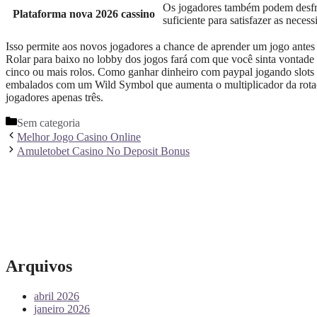
Os jogadores também podem desfru
Plataforma nova 2026 cassino
suficiente para satisfazer as neces
Isso permite aos novos jogadores a chance de aprender um jogo antes 
Rolar para baixo no lobby dos jogos fará com que você sinta vontade 
cinco ou mais rolos. Como ganhar dinheiro com paypal jogando slots 
embalados com um Wild Symbol que aumenta o multiplicador da rotaçã
jogadores apenas três.
Sem categoria
Melhor Jogo Casino Online
Amuletobet Casino No Deposit Bonus
Arquivos
abril 2026
janeiro 2026