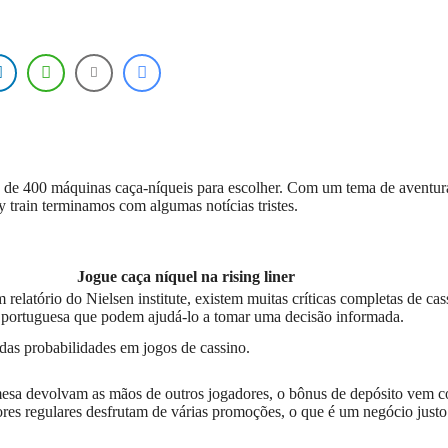
 de 400 máquinas caça-níqueis para escolher. Com um tema de aventur
y train terminamos com algumas notícias tristes.
Jogue caça níquel na rising liner
elatório do Nielsen institute, existem muitas críticas completas de cas
 portuguesa que podem ajudá-lo a tomar uma decisão informada.
 das probabilidades em jogos de cassino.
 mesa devolvam as mãos de outros jogadores, o bônus de depósito vem
res regulares desfrutam de várias promoções, o que é um negócio justo