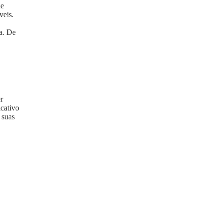
de
veis.
a. De
r
icativo
 suas