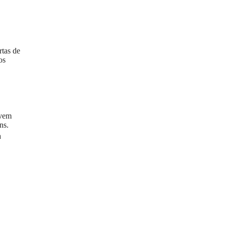
rtas de
os
 vem
ns.
a