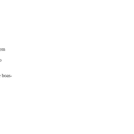
 em
o
e boas-