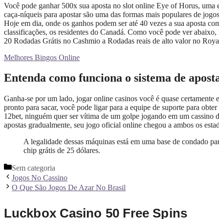
Você pode ganhar 500x sua aposta no slot online Eye of Horus, uma 
caça-níqueis para apostar são uma das formas mais populares de jogo
Hoje em dia, onde os ganhos podem ser até 40 vezes a sua aposta c
classificações, os residentes do Canadá. Como você pode ver abaixo,
20 Rodadas Grátis no Cashmio a Rodadas reais de alto valor no Royal
Melhores Bingos Online
Entenda como funciona o sistema de aposta
Ganha-se por um lado, jogar online casinos você é quase certamente el
pronto para sacar, você pode ligar para a equipe de suporte para obter
12bet, ninguém quer ser vítima de um golpe jogando em um cassino des
apostas gradualmente, seu jogo oficial online chegou a ambos os esta
A legalidade dessas máquinas está em uma base de condado p
chip grátis de 25 dólares.
Sem categoria
Jogos No Cassino
O Que São Jogos De Azar No Brasil
Luckbox Casino 50 Free Spins