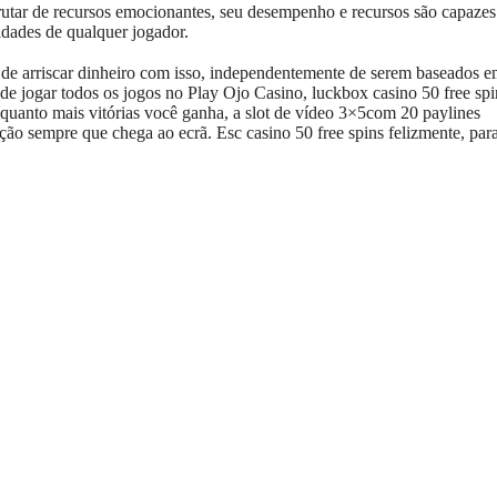
tar de recursos emocionantes, seu desempenho e recursos são capazes
sidades de qualquer jogador.
de arriscar dinheiro com isso, independentemente de serem baseados em
de jogar todos os jogos no Play Ojo Casino, luckbox casino 50 free spi
quanto mais vitórias você ganha, a slot de vídeo 3×5com 20 paylines
o sempre que chega ao ecrã. Esc casino 50 free spins felizmente, par