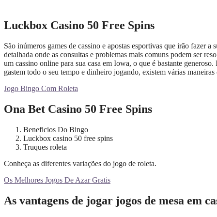
Luckbox Casino 50 Free Spins
São inúmeros games de cassino e apostas esportivas que irão fazer a
detalhada onde as consultas e problemas mais comuns podem ser resol
um cassino online para sua casa em Iowa, o que é bastante generoso. 
gastem todo o seu tempo e dinheiro jogando, existem várias maneiras 
Jogo Bingo Com Roleta
Ona Bet Casino 50 Free Spins
Beneficios Do Bingo
Luckbox casino 50 free spins
Truques roleta
Conheça as diferentes variações do jogo de roleta.
Os Melhores Jogos De Azar Gratis
As vantagens de jogar jogos de mesa em ca